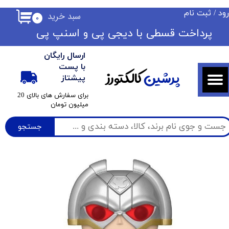
ود
/
ثبت نام
سبد خرید
۰
حساب کاربری من
​​پرداخت قسطی با دیجی پی ​​​​​​​و اسنپ پی
تغییر گذر واژه
ارسال رایگان
سفارشات
با پست
پرشین
کالکتورز
پیشتاز
خروج از حساب کاربری
​برای سفارش های بالای 20
میلیون تومان
جستجو