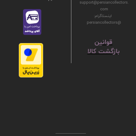
support@persiancollectors.
com
اینستاگرام:
@persiancollectors
ق
​​​​​​​وانین
بازگشت کالا