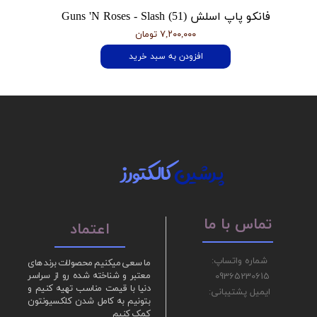
فانکو پاپ اسلش Guns 'N Roses - Slash (51)
۷,۲۰۰,۰۰۰ تومان
افزودن به سبد خرید
پرشین
کالکتورز
تماس با ما
اعتماد
شماره واتساپ:
ما سعی میکنیم محصولات برند های
09365230615
معتبر و شناخته شده رو از سراسر
دنیا با قیمت مناسب تهیه کنیم و
ایمیل پشتیبانی:
بتونیم به کامل شدن کلکسیونتون
کمک کنیم