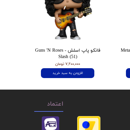
 هتفیلد Metallica
فانکو پاپ اسلش Guns 'N Roses -
Slash (51)
۷,۲۰۰,۰۰۰ تومان
افزودن به سبد خرید
اعتماد