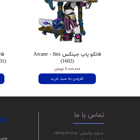
فانکو پاپ جینکس Arcane - Jinx
فا
01)
(1602)
۶,۰۰۰,۰۰۰ تومان
افزودن به سبد خرید
پر
تماس با ما
شماره واتساپ: 09365230615
ما سع