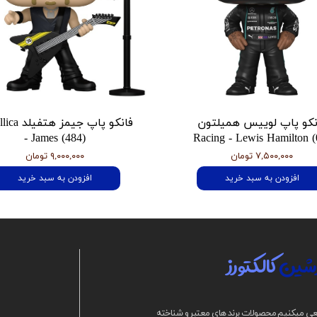
نکو پاپ لوییس همیلتون
فانکو پاپ جیمز
- James (484)
Racing - Lewis Hamilton (
۷,۵۰۰,۰۰۰ تومان
۹,۰۰۰,۰۰۰ تومان
افزودن به سبد خرید
افزودن به سبد خرید
شین
کالکتورز
ی میکنیم محصولات برند های معتبر و شناخته