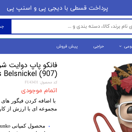
​​پرداخت قسطی با دیجی پی ​​​​​​​و اسنپ پی
جس
وعی
حراجی
پیش فروش
 Belsnickel (907)
کد محصول: FU43431
اتمام موجودی
با اضافه کردن فیگور های 
مجموعه ای با ارزش از کار
محصول کمپانی Funko