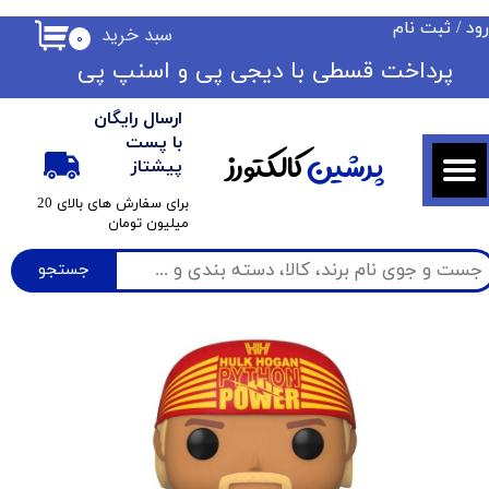
ود
/
ثبت نام
سبد خرید
۰
حساب کاربری من
​​پرداخت قسطی با دیجی پی ​​​​​​​و اسنپ پی
تغییر گذر واژه
ارسال رایگان
سفارشات
با پست
پرشین
کالکتورز
پیشتاز
خروج از حساب کاربری
​برای سفارش های بالای 20
میلیون تومان
جستجو