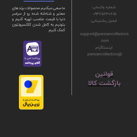
شماره واتساپ:
ما سعی میکنیم محصولات برند های
09365230615
معتبر و شناخته شده رو از سراسر
دنیا با قیمت مناسب تهیه کنیم و
ایمیل پشتیبانی:
بتونیم به کامل شدن کلکسیونتون
کمک کنیم
support@persiancollectors.
com
اینستاگرام:
@persiancollectors
ق
​​​​​​​وانین
بازگشت کالا