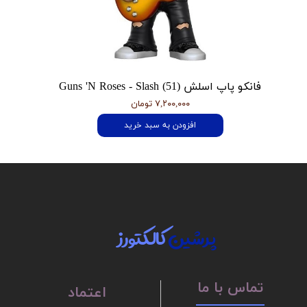
فانکو پاپ اسلش Guns 'N Roses - Slash (51)
۷,۲۰۰,۰۰۰ تومان
افزودن به سبد خرید
پرشین
کالکتورز
تماس با ما
اعتماد