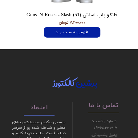
فانکو پاپ اسلش Guns 'N Roses - Slash (51)
۷,۲۰۰,۰۰۰ تومان
افزودن به سبد خرید
پرشین
کالکتورز
تماس با ما
اعتماد
شماره واتساپ:
ما سعی میکنیم محصولات برند های
09365230615
معتبر و شناخته شده رو از سراسر
دنیا با قیمت مناسب تهیه کنیم و
ایمیل پشتیبانی: