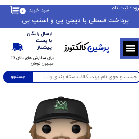
ود
/
ثبت نام
سبد خرید
۰
حساب کاربری من
​​پرداخت قسطی با دیجی پی ​​​​​​​و اسنپ پی
تغییر گذر واژه
ارسال رایگان
سفارشات
با پست
پرشین
کالکتورز
پیشتاز
خروج از حساب کاربری
​برای سفارش های بالای 20
میلیون تومان
جستجو