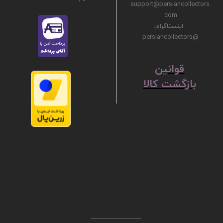
support@persiancollectors.
com
اینستاگرام:
@persiancollectors
ق
​​​​​​​وانین
بازگشت کالا