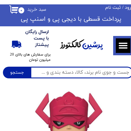
ود
/
ثبت نام
سبد خرید
۰
حساب کاربری من
​​پرداخت قسطی با دیجی پی ​​​​​​​و اسنپ پی
تغییر گذر واژه
ارسال رایگان
سفارشات
با پست
پرشین
کالکتورز
پیشتاز
خروج از حساب کاربری
​برای سفارش های بالای 20
میلیون تومان
جستجو