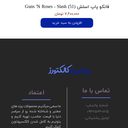
فانکو پاپ اسلش Guns 'N Roses - Slash (51)
۷,۲۰۰,۰۰۰ تومان
افزودن به سبد خرید
پرشین
کالکتورز
تماس با ما
اعتماد
شماره واتساپ:
ما سعی میکنیم محصولات برند های
09365230615
معتبر و شناخته شده رو از سراسر
دنیا با قیمت مناسب تهیه کنیم و
ایمیل پشتیبانی:
بتونیم به کامل شدن کلکسیونتون
کمک کنیم