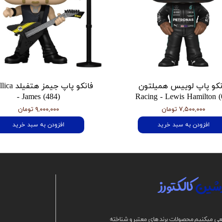
نکو پاپ لوییس همیلتون
فانکو پاپ جیمز
- James (484)
Racing - Lewis Hamilton (
۷,۵۰۰,۰۰۰ تومان
۹,۰۰۰,۰۰۰ تومان
افزودن به سبد خرید
افزودن به سبد خرید
شین
کالکتورز
ی میکنیم محصولات برند های معتبر و شناخته