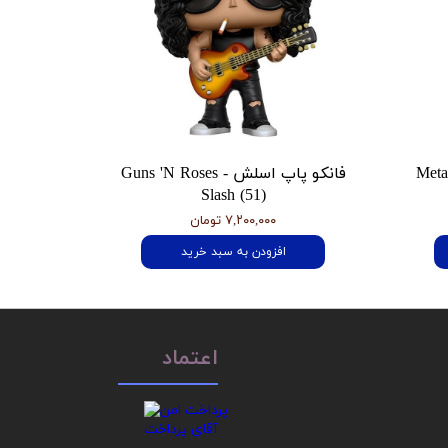
 هتفیلد Metallica
فانکو پاپ اسلش Guns 'N Roses -
Slash (51)
۷,۲۰۰,۰۰۰ تومان
افزودن به سبد خرید
اعتماد