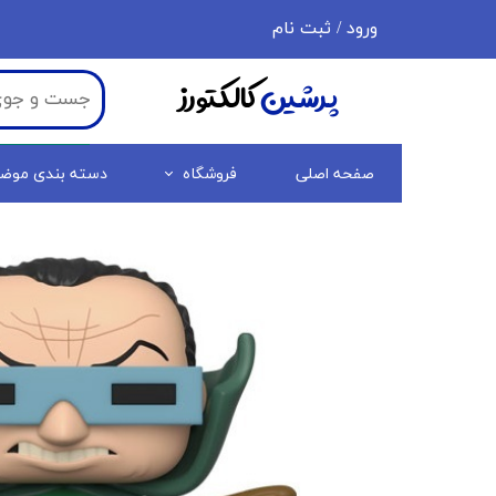
ورود
/
ثبت نام
حساب کاربری من
پرشین
کالکتورز
تغییر گذر واژه
سفارشات
صفحه اصلی
فروشگاه
دسته بندی موض
خروج از حساب کاربری