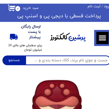
ود
/
ثبت نام
سبد خرید
۰
حساب کاربری من
​​پرداخت قسطی با دیجی پی ​​​​​​​و اسنپ پی
تغییر گذر واژه
ارسال رایگان
سفارشات
با پست
پرشین
کالکتورز
پیشتاز
خروج از حساب کاربری
​برای سفارش های بالای 20
میلیون تومان
جستجو