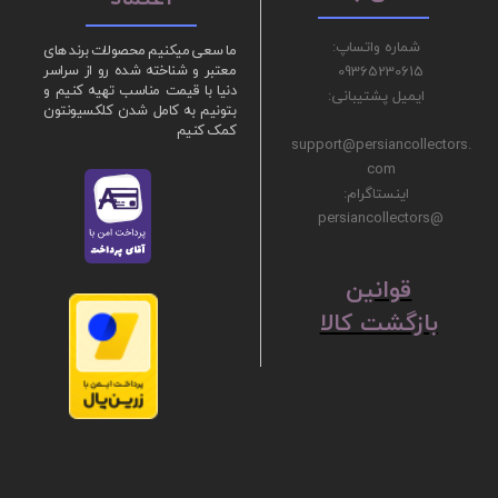
شماره واتساپ:
ما سعی میکنیم محصولات برند های
09365230615
معتبر و شناخته شده رو از سراسر
دنیا با قیمت مناسب تهیه کنیم و
ایمیل پشتیبانی:
بتونیم به کامل شدن کلکسیونتون
کمک کنیم
support@persiancollectors.
com
اینستاگرام:
@persiancollectors
ق
​​​​​​​وانین
بازگشت کالا