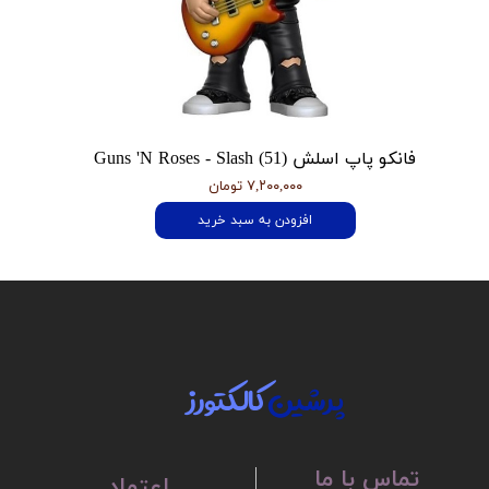
فانکو پاپ اسلش Guns 'N Roses - Slash (51)
۷,۲۰۰,۰۰۰ تومان
افزودن به سبد خرید
پرشین
کالکتورز
تماس با ما
اعتماد