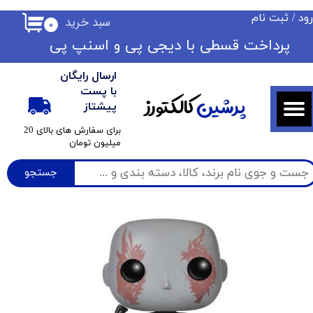
ود
/
ثبت نام
سبد خرید
۰
حساب کاربری من
​​پرداخت قسطی با دیجی پی ​​​​​​​و اسنپ پی
تغییر گذر واژه
ارسال رایگان
سفارشات
با پست
پرشین
کالکتورز
پیشتاز
خروج از حساب کاربری
​برای سفارش های بالای 20
میلیون تومان
جستجو