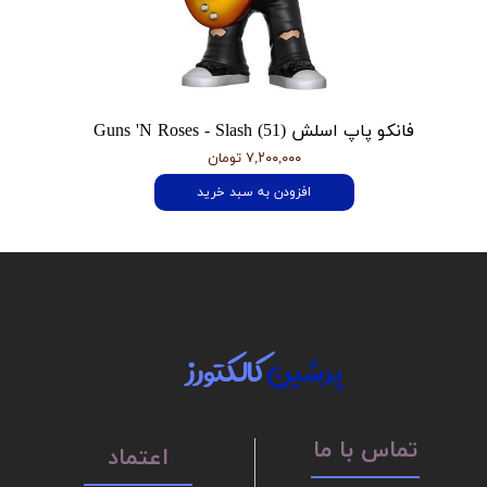
فانکو پاپ اسلش Guns 'N Roses - Slash (51)
۷,۲۰۰,۰۰۰ تومان
افزودن به سبد خرید
پرشین
کالکتورز
تماس با ما
اعتماد