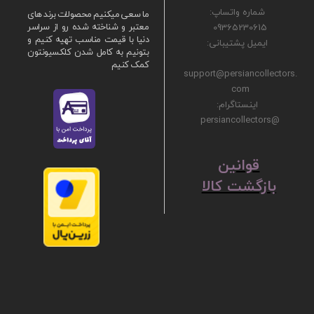
شماره واتساپ:
ما سعی میکنیم محصولات برند های
09365230615
معتبر و شناخته شده رو از سراسر
دنیا با قیمت مناسب تهیه کنیم و
ایمیل پشتیبانی:
بتونیم به کامل شدن کلکسیونتون
کمک کنیم
support@persiancollectors.
com
اینستاگرام:
@persiancollectors
ق
​​​​​​​وانین
بازگشت کالا