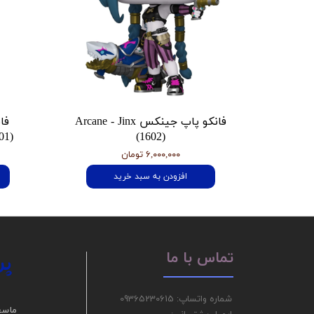
فانکو پاپ جینکس Arcane - Jinx
فا
01)
(1602)
۶,۰۰۰,۰۰۰ تومان
افزودن به سبد خرید
پر
تماس با ما
شماره واتساپ: 09365230615
ما سع