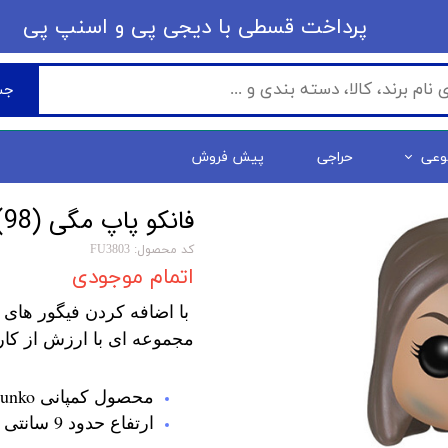
​​پرداخت قسطی با دیجی پی ​​​​​​​و اسنپ پی
جس
وعی
حراجی
پیش فروش
فانکو پاپ مگی The Walking Dead - Maggie (98)
کد محصول: FU3803
اتمام موجودی
با اضافه کردن فیگور های 
مجموعه ای با ارزش از کار
محصول کمپانی Funko
ارتفاع حدود 9 سانتی متر