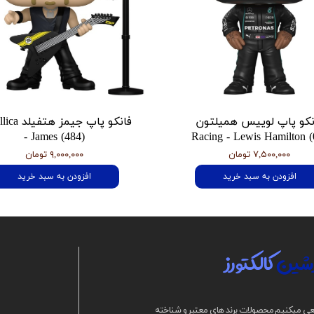
نکو پاپ لوییس همیلتون
فانکو پاپ جیمز
- James (484)
Racing - Lewis Hamilton (
۷,۵۰۰,۰۰۰ تومان
۹,۰۰۰,۰۰۰ تومان
افزودن به سبد خرید
افزودن به سبد خرید
شین
کالکتورز
ی میکنیم محصولات برند های معتبر و شناخته