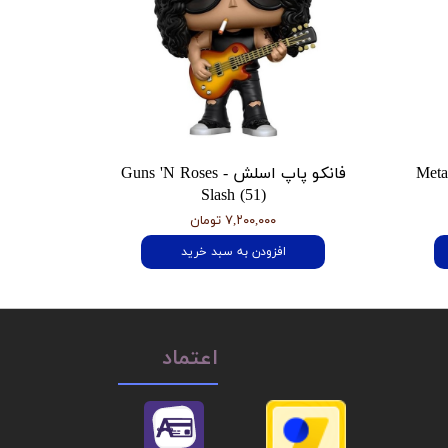
 هتفیلد Metallica
فانکو پاپ اسلش Guns 'N Roses -
Slash (51)
۷,۲۰۰,۰۰۰ تومان
افزودن به سبد خرید
اعتماد