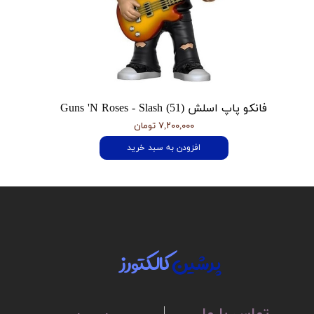
فانکو پاپ اسلش Guns 'N Roses - Slash (51)
۷,۲۰۰,۰۰۰ تومان
افزودن به سبد خرید
پرشین
کالکتورز