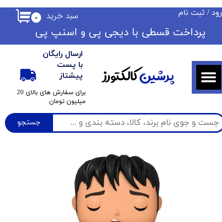
ود
/
ثبت نام
سبد خرید
۰
حساب کاربری من
​​پرداخت قسطی با دیجی پی ​​​​​​​و اسنپ پی
تغییر گذر واژه
ارسال رایگان
سفارشات
با پست
پرشین
کالکتورز
پیشتاز
خروج از حساب کاربری
​برای سفارش های بالای 20
میلیون تومان
جستجو