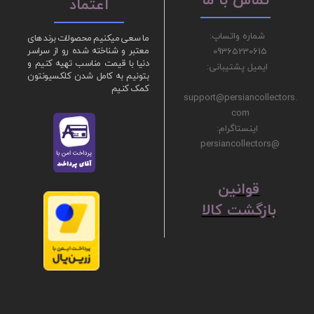
تماس با ما
اعتماد
شماره واتساپ:
ما سعی میکنیم محصولات برند های
09365230615
معتبر و شناخته شده رو از سراسر
دنیا با قیمت مناسب تهیه کنیم و
ایمیل پشتیبانی:
بتونیم به کامل شدن کلکسیونتون
کمک کنیم
support@persiancollectors.
com
اینستاگرام:
@persiancollectors
ق
​​​​​​​وانین
بازگشت کالا