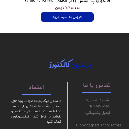
فانکو پاپ اسلش Guns 'N Roses - Slash (51)
۷,۲۰۰,۰۰۰ تومان
افزودن به سبد خرید
پرشین
کالکتورز
تماس با ما
اعتماد
شماره واتساپ:
ما سعی میکنیم محصولات برند های
09365230615
معتبر و شناخته شده رو از سراسر
دنیا با قیمت مناسب تهیه کنیم و
ایمیل پشتیبانی:
بتونیم به کامل شدن کلکسیونتون
کمک کنیم
support@persiancollectors.