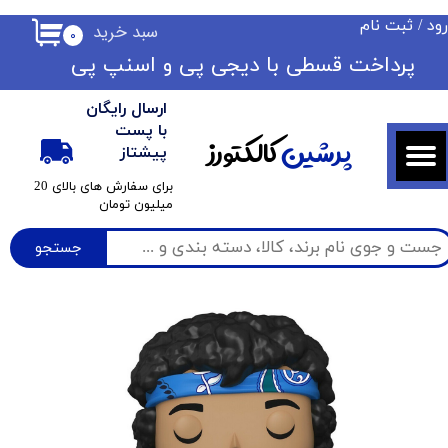
ود
/
ثبت نام
سبد خرید
۰
حساب کاربری من
​​پرداخت قسطی با دیجی پی ​​​​​​​و اسنپ پی
تغییر گذر واژه
ارسال رایگان
سفارشات
با پست
پرشین
کالکتورز
پیشتاز
خروج از حساب کاربری
​برای سفارش های بالای 20
میلیون تومان
جستجو