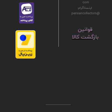
com
اینستاگرام:
@persiancollectors
ق
​​​​​​​وانین
بازگشت کالا