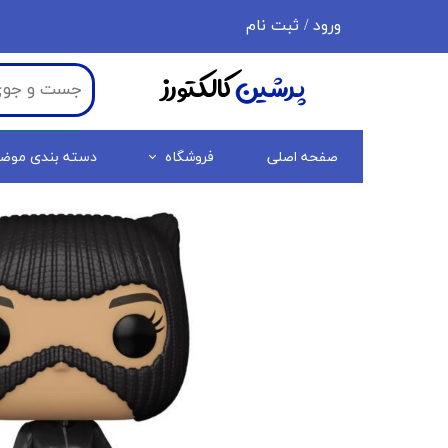
ورود
/
ثبت نام
حساب کاربری من
پرشین
کالکتورز
تغییر گذر واژه
سفارشات
صفحه اصلی
فروشگاه
دسته بندی موض
خروج از حساب کاربری