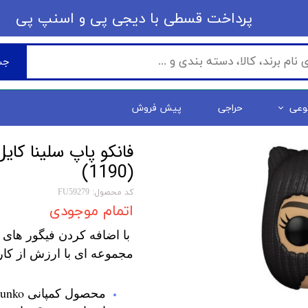
​​پرداخت قسطی با دیجی پی ​​​​​​​و اسنپ پی
جس
وعی
حراجی
پیش فروش
(1190)
کد محصول: FU59279
اتمام موجودی
با اضافه کردن فیگور های 
مجموعه ای با ارزش از کار
محصول کمپانی Funko