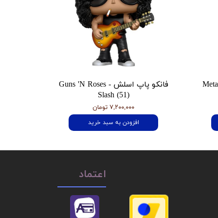
 هتفیلد Metallica
فانکو پاپ اسلش Guns 'N Roses -
Slash (51)
۷,۲۰۰,۰۰۰ تومان
افزودن به سبد خرید
اعتماد