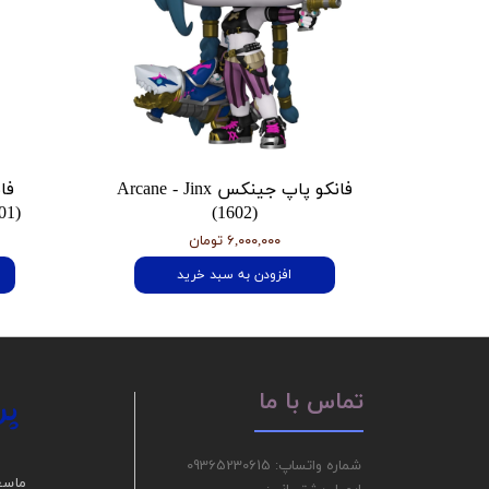
فانکو پاپ جینکس Arcane - Jinx
فا
01)
(1602)
۶,۰۰۰,۰۰۰ تومان
افزودن به سبد خرید
پر
تماس با ما
شماره واتساپ: 09365230615
ما سع