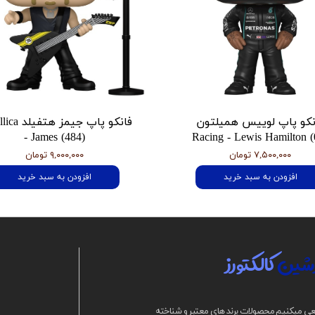
نکو پاپ لوییس همیلتون
فانکو پاپ جیمز
- James (484)
Racing - Lewis Hamilton (
۷,۵۰۰,۰۰۰ تومان
۹,۰۰۰,۰۰۰ تومان
افزودن به سبد خرید
افزودن به سبد خرید
شین
کالکتورز
ی میکنیم محصولات برند های معتبر و شناخته