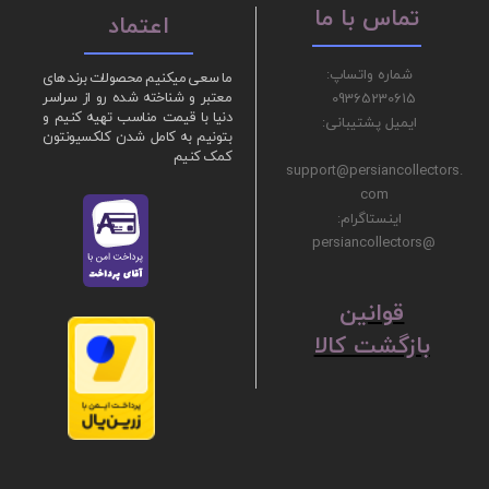
تماس با ما
اعتماد
شماره واتساپ:
ما سعی میکنیم محصولات برند های
09365230615
معتبر و شناخته شده رو از سراسر
دنیا با قیمت مناسب تهیه کنیم و
ایمیل پشتیبانی:
بتونیم به کامل شدن کلکسیونتون
کمک کنیم
support@persiancollectors.
com
اینستاگرام:
@persiancollectors
ق
​​​​​​​وانین
بازگشت کالا