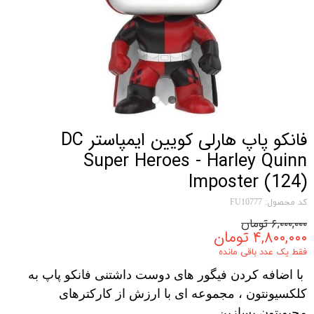
فانکو پاپ هارلی کویین ایمپاستر DC
Super Heroes - Harley Quinn
Imposter (124)
کد محصول: FU10777
۶,۰۰۰,۰۰۰ تومان
۴,۸۰۰,۰۰۰ تومان
فقط یک عدد باقی مانده
با اضافه کردن فیگور های دوست داشتنی فانکو پاپ به
کلکسیونتون ، مجموعه ای با ارزش از کارکترهای
محبوبتون بسازین.