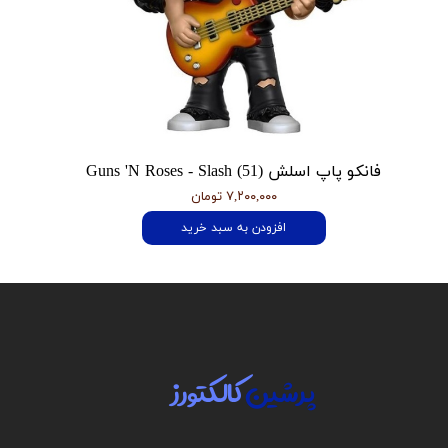
فانکو پاپ اسلش Guns 'N Roses - Slash (51)
۷,۲۰۰,۰۰۰ تومان
افزودن به سبد خرید
پرشین
کالکتورز