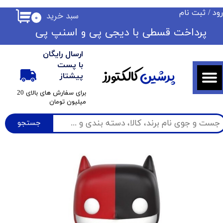
ود
/
ثبت نام
سبد خرید
۰
حساب کاربری من
​​پرداخت قسطی با دیجی پی ​​​​​​​و اسنپ پی
تغییر گذر واژه
ارسال رایگان
سفارشات
با پست
پرشین
کالکتورز
پیشتاز
خروج از حساب کاربری
​برای سفارش های بالای 20
میلیون تومان
جستجو