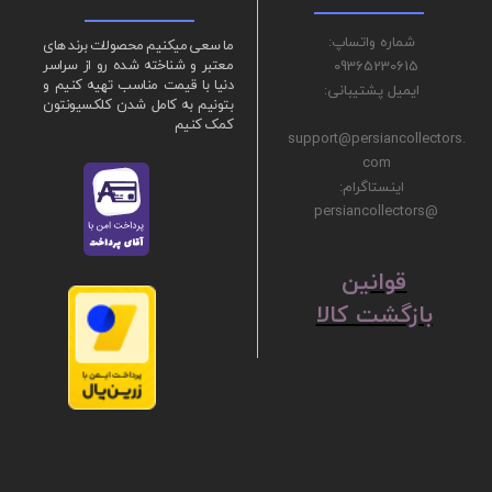
شماره واتساپ:
ما سعی میکنیم محصولات برند های
09365230615
معتبر و شناخته شده رو از سراسر
دنیا با قیمت مناسب تهیه کنیم و
ایمیل پشتیبانی:
بتونیم به کامل شدن کلکسیونتون
کمک کنیم
support@persiancollectors.
com
اینستاگرام:
@persiancollectors
ق
​​​​​​​وانین
بازگشت کالا