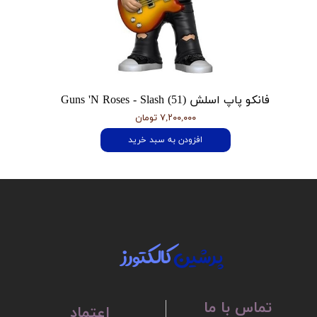
فانکو پاپ اسلش Guns 'N Roses - Slash (51)
۷,۲۰۰,۰۰۰ تومان
افزودن به سبد خرید
پرشین
کالکتورز
تماس با ما
اعتماد