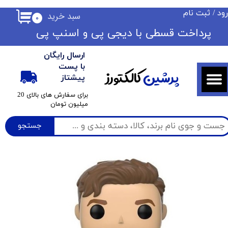
ود
/
ثبت نام
سبد خرید
۰
حساب کاربری من
​​پرداخت قسطی با دیجی پی ​​​​​​​و اسنپ پی
تغییر گذر واژه
ارسال رایگان
سفارشات
با پست
پرشین
کالکتورز
پیشتاز
خروج از حساب کاربری
​برای سفارش های بالای 20
میلیون تومان
جستجو