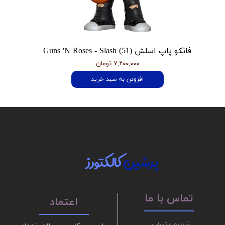
فانکو پاپ اسلش Guns 'N Roses - Slash (51)
۷,۲۰۰,۰۰۰ تومان
افزودن به سبد خرید
پرشین
کالکتورز
تماس با ما
اعتماد
شماره واتساپ: