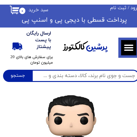
ود
/
ثبت نام
سبد خرید
۰
حساب کاربری من
​​پرداخت قسطی با دیجی پی ​​​​​​​و اسنپ پی
تغییر گذر واژه
ارسال رایگان
سفارشات
با پست
پرشین
کالکتورز
پیشتاز
خروج از حساب کاربری
​برای سفارش های بالای 20
میلیون تومان
جستجو