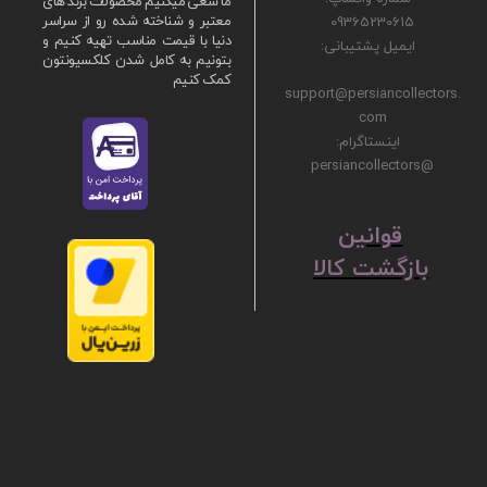
ما سعی میکنیم محصولات برند های
09365230615
معتبر و شناخته شده رو از سراسر
دنیا با قیمت مناسب تهیه کنیم و
ایمیل پشتیبانی:
بتونیم به کامل شدن کلکسیونتون
کمک کنیم
support@persiancollectors.
com
اینستاگرام:
@persiancollectors
ق
​​​​​​​وانین
بازگشت کالا