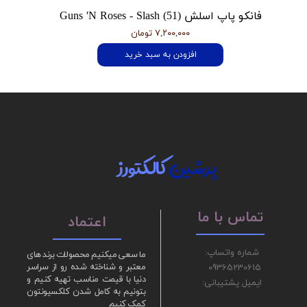
فانکو پاپ اسلش Guns 'N Roses - Slash (51)
۷,۲۰۰,۰۰۰ تومان
افزودن به سبد خرید
پرشین
کالکتورز
تماس با ما
اعتماد
شماره واتساپ:
ما سعی میکنیم محصولات برند های
09365230615
معتبر و شناخته شده رو از سراسر
دنیا با قیمت مناسب تهیه کنیم و
ایمیل پشتیبانی:
بتونیم به کامل شدن کلکسیونتون
کمک کنیم