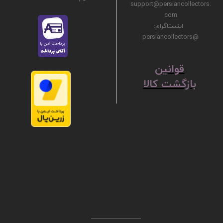
support@persiancollectors.
com
اینستاگرام:
@persiancollectors
ق
​​​​​​​وانین
بازگشت کالا