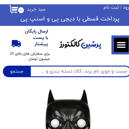
ود
/
ثبت نام
سبد خرید
۰
حساب کاربری من
​​پرداخت قسطی با دیجی پی ​​​​​​​و اسنپ پی
تغییر گذر واژه
ارسال رایگان
سفارشات
با پست
پرشین
کالکتورز
پیشتاز
خروج از حساب کاربری
​برای سفارش های بالای 20
میلیون تومان
جستجو