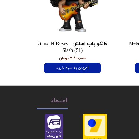
 هتفیلد Metallica
فانکو پاپ اسلش Guns 'N Roses -
Slash (51)
۷,۲۰۰,۰۰۰ تومان
افزودن به سبد خرید
اعتماد