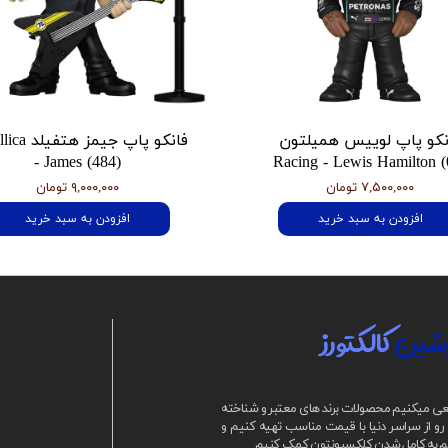
نکو پاپ لوییس همیلتون
فانکو پاپ جیمز
- James (484)
Racing - Lewis Hamilton (
۷,۵۰۰,۰۰۰ تومان
۹,۰۰۰,۰۰۰ تومان
افزودن به سبد خرید
افزودن به سبد خرید
شین
کالکتورز
ی میکنیم محصولات برند های معتبر و شناخته
و از سراسر دنیا با قیمت مناسب تهیه کنیم و
م به کامل شدن کلکسیونتون کمک کنیم