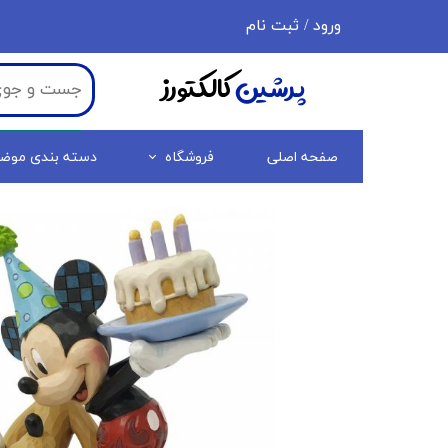
ورود
/
ثبت نام
حساب کاربری من
پرشین
کالکتورز
تغییر گذر واژه
سفارشات
صفحه اصلی
فروشگاه
دسته بندی موض
خروج از حساب کاربری