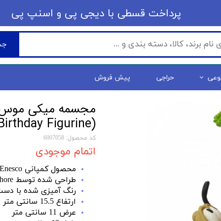
​​پرداخت قسطی با دیجی پی ​​​​​​​و اسنپ پی
جس
وعی
حراجی
پیش فروش
irthday Figurine)
کد محصول: 6007058
اتمام موجودی
محصول کمپانی Enesco
طراحی شده توسط Jim Shore
رنگ آمیزی شده با دس
ارتفاع 15.5 سانتی متر
عرض 11 سانتی متر