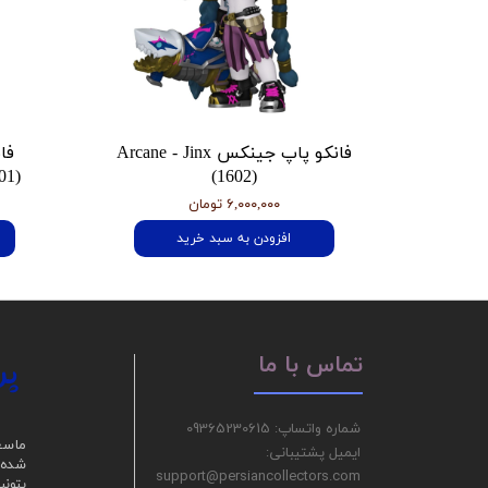
فانکو پاپ جینکس Arcane - Jinx
فا
01)
(1602)
۶,۰۰۰,۰۰۰ تومان
افزودن به سبد خرید
پر
تماس با ما
شماره واتساپ: 09365230615
ما سع
ایمیل پشتیبانی:
شده ر
support@persiancollectors.com
بتونی