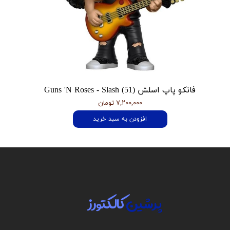
فانکو پاپ اسلش Guns 'N Roses - Slash (51)
۷,۲۰۰,۰۰۰ تومان
افزودن به سبد خرید
پرشین
کالکتورز