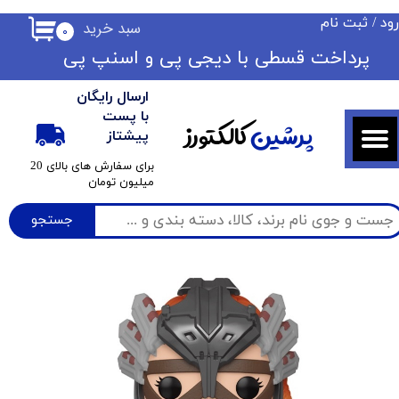
ود
/
ثبت نام
سبد خرید
۰
حساب کاربری من
​​پرداخت قسطی با دیجی پی ​​​​​​​و اسنپ پی
تغییر گذر واژه
ارسال رایگان
سفارشات
با پست
پرشین
کالکتورز
پیشتاز
خروج از حساب کاربری
​برای سفارش های بالای 20
میلیون تومان
جستجو