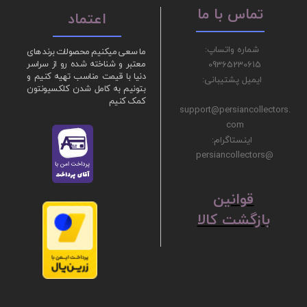
تماس با ما
اعتماد
شماره واتساپ:
ما سعی میکنیم محصولات برند های
09365230615
معتبر و شناخته شده رو از سراسر
دنیا با قیمت مناسب تهیه کنیم و
ایمیل پشتیبانی:
بتونیم به کامل شدن کلکسیونتون
کمک کنیم
support@persiancollectors.
com
اینستاگرام:
@persiancollectors
ق
​​​​​​​وانین
بازگشت کالا