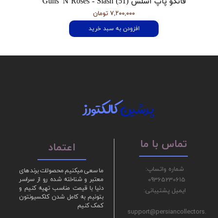
فانکو پاپ اسلش Guns 'N Roses - Slash (51)
۷,۲۰۰,۰۰۰ تومان
افزودن به سبد خرید
پرشین
کالکتورز
تماس با ما
اعتماد
شماره واتساپ:
ما سعی میکنیم محصولات برند های
09365230615
معتبر و شناخته شده رو از سراسر
دنیا با قیمت مناسب تهیه کنیم و
ایمیل پشتیبانی:
بتونیم به کامل شدن کلکسیونتون
کمک کنیم
support@persiancollectors.