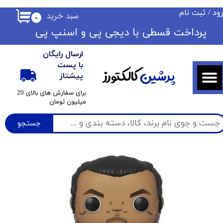
ود
/
ثبت نام
سبد خرید
۰
حساب کاربری من
​​پرداخت قسطی با دیجی پی ​​​​​​​و اسنپ پی
تغییر گذر واژه
ارسال رایگان
سفارشات
با پست
پرشین
کالکتورز
پیشتاز
خروج از حساب کاربری
​برای سفارش های بالای 20
میلیون تومان
جستجو