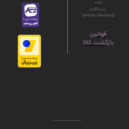
com
اینستاگرام:
@persiancollectors
ق
​​​​​​​وانین
بازگشت کالا