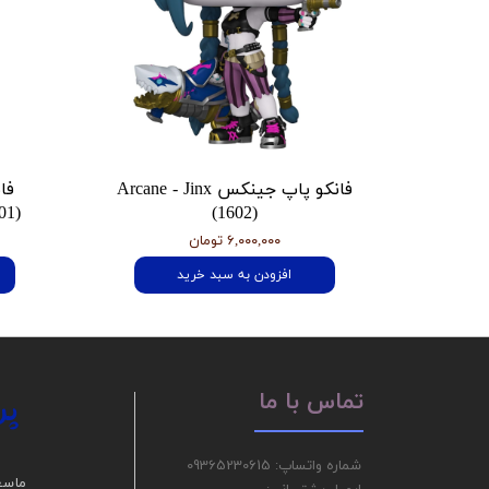
فانکو پاپ جینکس Arcane - Jinx
فا
01)
(1602)
۶,۰۰۰,۰۰۰ تومان
افزودن به سبد خرید
پر
تماس با ما
شماره واتساپ: 09365230615
ما سع