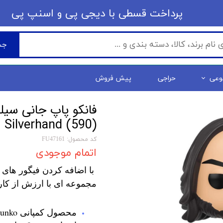
​​پرداخت قسطی با دیجی پی ​​​​​​​و اسنپ پی
جس
وعی
حراجی
پیش فروش
Silverhand (590)
کد محصول: FU47161
اتمام موجودی
با اضافه کردن فیگور های 
مجموعه ای با ارزش از کار
محصول کمپانی Funko