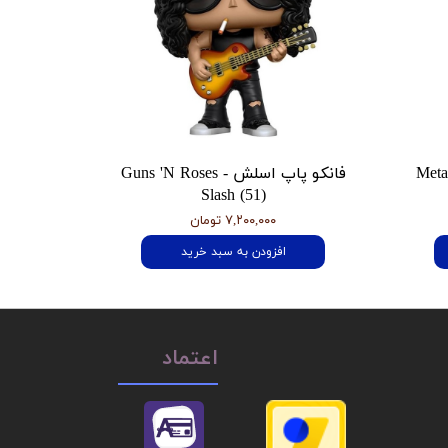
 هتفیلد Metallica
فانکو پاپ اسلش Guns 'N Roses -
Slash (51)
۷,۲۰۰,۰۰۰ تومان
افزودن به سبد خرید
اعتماد