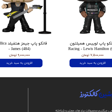
نکو پاپ لوییس همیلتون
فانکو پاپ جیمز
- James (484)
Racing - Lewis Hamilton (
۷,۵۰۰,۰۰۰ تومان
۹,۰۰۰,۰۰۰ تومان
افزودن به سبد خرید
افزودن به سبد خرید
شین
کالکتورز
ی میکنیم محصولات برند های معتبر و شناخته