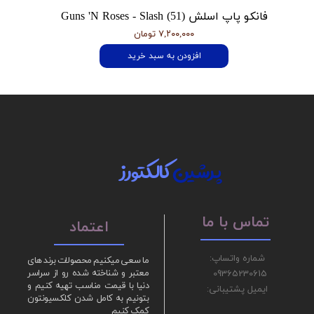
فانکو پاپ اسلش Guns 'N Roses - Slash (51)
۷,۲۰۰,۰۰۰ تومان
افزودن به سبد خرید
پرشین
کالکتورز
تماس با ما
اعتماد
شماره واتساپ:
ما سعی میکنیم محصولات برند های
09365230615
معتبر و شناخته شده رو از سراسر
دنیا با قیمت مناسب تهیه کنیم و
ایمیل پشتیبانی:
بتونیم به کامل شدن کلکسیونتون
کمک کنیم