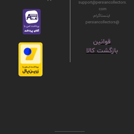
support@persiancollectors.
com
اینستاگرام:
@persiancollectors
ق
​​​​​​​وانین
بازگشت کالا