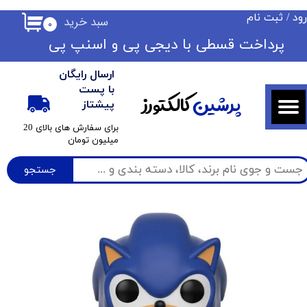
ود
/
ثبت نام
سبد خرید
۰
حساب کاربری من
​​پرداخت قسطی با دیجی پی ​​​​​​​و اسنپ پی
تغییر گذر واژه
ارسال رایگان
سفارشات
با پست
پرشین
کالکتورز
پیشتاز
خروج از حساب کاربری
​برای سفارش های بالای 20
میلیون تومان
جستجو