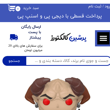
ود
/
ثبت نام
سبد خرید
۰
حساب کاربری من
​​پرداخت قسطی با دیجی پی ​​​​​​​و اسنپ پی
تغییر گذر واژه
ارسال رایگان
سفارشات
با پست
پرشین
کالکتورز
پیشتاز
خروج از حساب کاربری
​برای سفارش های بالای 20
میلیون تومان
جستجو