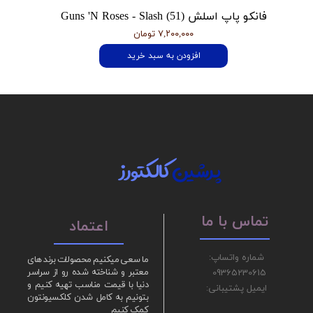
فانکو پاپ اسلش Guns 'N Roses - Slash (51)
۷,۲۰۰,۰۰۰ تومان
افزودن به سبد خرید
پرشین
کالکتورز
تماس با ما
اعتماد
شماره واتساپ:
ما سعی میکنیم محصولات برند های
09365230615
معتبر و شناخته شده رو از سراسر
دنیا با قیمت مناسب تهیه کنیم و
ایمیل پشتیبانی:
بتونیم به کامل شدن کلکسیونتون
کمک کنیم