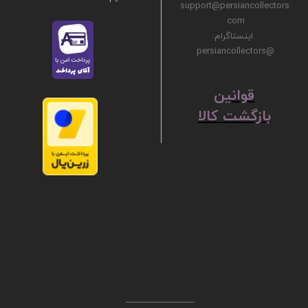
support@persiancollectors.
com
اینستاگرام:
@persiancollectors
ق
​​​​​​​وانین
بازگشت کالا