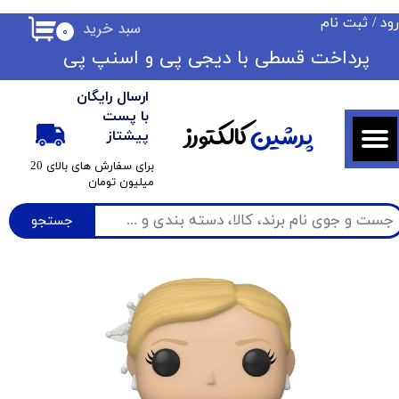
ود
/
ثبت نام
سبد خرید
۰
حساب کاربری من
​​پرداخت قسطی با دیجی پی ​​​​​​​و اسنپ پی
تغییر گذر واژه
ارسال رایگان
سفارشات
با پست
پرشین
کالکتورز
پیشتاز
خروج از حساب کاربری
​برای سفارش های بالای 20
میلیون تومان
جستجو