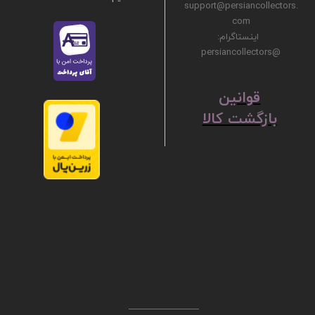
support@persiancollectors.
com
اینستاگرام:
@persiancollectors
ق
​​​​​​​وانین
بازگشت کالا