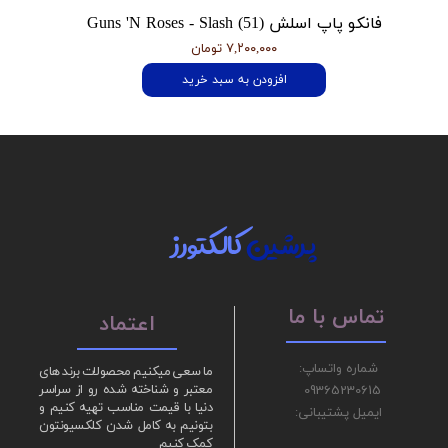
فانکو پاپ اسلش Guns 'N Roses - Slash (51)
۷,۲۰۰,۰۰۰ تومان
افزودن به سبد خرید
پرشین
کالکتورز
تماس با ما
اعتماد
شماره واتساپ:
ما سعی میکنیم محصولات برند های
09365230615
معتبر و شناخته شده رو از سراسر
دنیا با قیمت مناسب تهیه کنیم و
ایمیل پشتیبانی:
بتونیم به کامل شدن کلکسیونتون
کمک کنیم