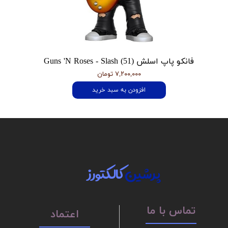
فانکو پاپ اسلش Guns 'N Roses - Slash (51)
۷,۲۰۰,۰۰۰ تومان
افزودن به سبد خرید
پرشین
کالکتورز
تماس با ما
اعتماد