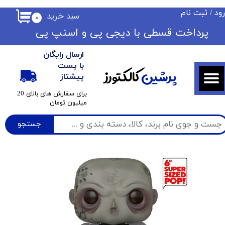
ود
/
ثبت نام
سبد خرید
۰
حساب کاربری من
​​پرداخت قسطی با دیجی پی ​​​​​​​و اسنپ پی
تغییر گذر واژه
ارسال رایگان
سفارشات
با پست
پرشین
کالکتورز
پیشتاز
خروج از حساب کاربری
​برای سفارش های بالای 20
میلیون تومان
جستجو