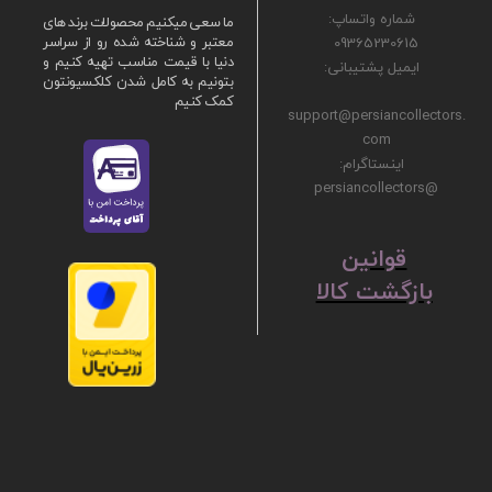
شماره واتساپ:
ما سعی میکنیم محصولات برند های
09365230615
معتبر و شناخته شده رو از سراسر
دنیا با قیمت مناسب تهیه کنیم و
ایمیل پشتیبانی:
بتونیم به کامل شدن کلکسیونتون
کمک کنیم
support@persiancollectors.
com
اینستاگرام:
@persiancollectors
ق
​​​​​​​وانین
بازگشت کالا