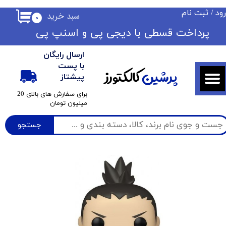
ود
/
ثبت نام
سبد خرید
۰
حساب کاربری من
​​پرداخت قسطی با دیجی پی ​​​​​​​و اسنپ پی
تغییر گذر واژه
ارسال رایگان
سفارشات
با پست
پرشین
کالکتورز
پیشتاز
خروج از حساب کاربری
​برای سفارش های بالای 20
میلیون تومان
جستجو