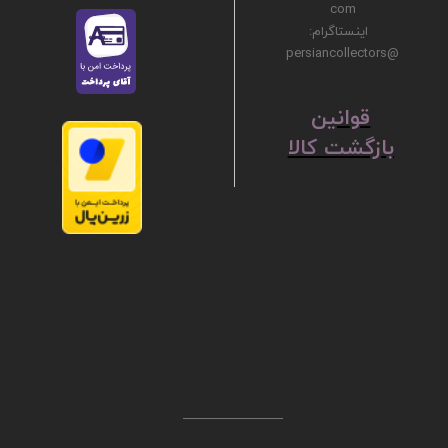
com
اینستاگرام:
@persiancollectors
ق
​​​​​​​وانین
بازگشت کالا