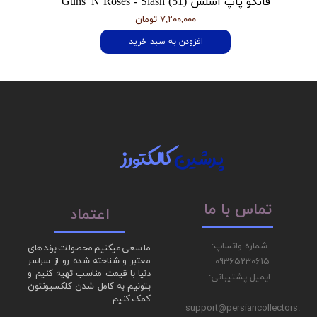
فانکو پاپ اسلش Guns 'N Roses - Slash (51)
۷,۲۰۰,۰۰۰ تومان
افزودن به سبد خرید
پرشین
کالکتورز
تماس با ما
اعتماد
شماره واتساپ:
ما سعی میکنیم محصولات برند های
09365230615
معتبر و شناخته شده رو از سراسر
دنیا با قیمت مناسب تهیه کنیم و
ایمیل پشتیبانی:
بتونیم به کامل شدن کلکسیونتون
کمک کنیم
support@persiancollectors.