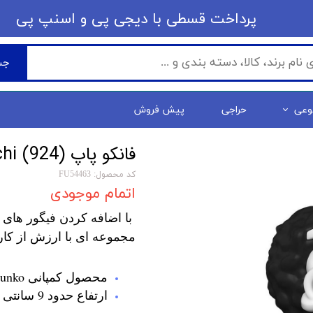
​​پرداخت قسطی با دیجی پی ​​​​​​​و اسنپ پی
جس
وعی
حراجی
پیش فروش
فانکو پاپ One Piece - Bonekichi (924)
کد محصول: FU54463
اتمام موجودی
با اضافه کردن فیگور های 
مجموعه ای با ارزش از کار
محصول کمپانی Funko
ارتفاع حدود 9 سانتی متر