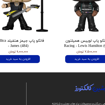
نکو پاپ لوییس همیلتون
فانکو پاپ جیمز
- James (484)
Racing - Lewis Hamilton (
۷,۵۰۰,۰۰۰ تومان
۹,۰۰۰,۰۰۰ تومان
افزودن به سبد خرید
افزودن به سبد خرید
شین
کالکتورز
ی میکنیم محصولات برند های معتبر و شناخته