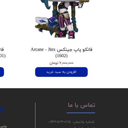
فانکو پاپ جینکس Arcane - Jinx
فا
01)
(1602)
۶,۰۰۰,۰۰۰ تومان
افزودن به سبد خرید
پر
تماس با ما
شماره واتساپ: 09365230615
ما سع