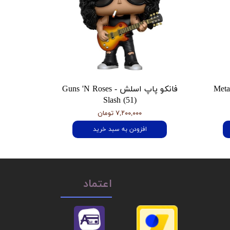
 هتفیلد Metallica
فانکو پاپ اسلش Guns 'N Roses -
Slash (51)
۷,۲۰۰,۰۰۰ تومان
افزودن به سبد خرید
اعتماد