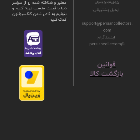
09365230615
معتبر و شناخته شده رو از سراسر
دنیا با قیمت مناسب تهیه کنیم و
ایمیل پشتیبانی:
بتونیم به کامل شدن کلکسیونتون
کمک کنیم
support@persiancollectors.
com
اینستاگرام:
@persiancollectors
ق
​​​​​​​وانین
بازگشت کالا