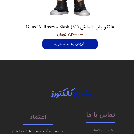
فانکو پاپ اسلش Guns 'N Roses - Slash (51)
۷,۲۰۰,۰۰۰ تومان
افزودن به سبد خرید
پرشین
کالکتورز
تماس با ما
اعتماد
شماره واتساپ:
ما سعی میکنیم محصولات برند های