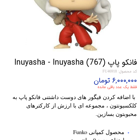
فانکو پاپ Inuyasha - Inuyasha (767)
کد محصول: FU46918
۶,۰۰۰,۰۰۰ تومان
فقط یک عدد باقی مانده
با اضافه کردن فیگور های دوست داشتنی فانکو پاپ به
کلکسیونتون ، مجموعه ای با ارزش از کارکترهای
محبوبتون بسازین.
محصول کمپانی Funko
ارتفاع حدود 9 سانتی متر