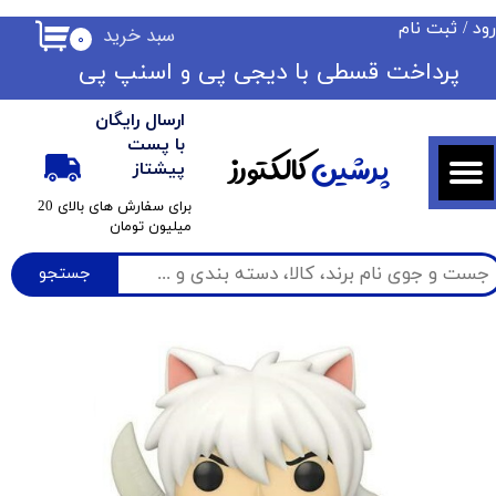
ود
/
ثبت نام
سبد خرید
۰
حساب کاربری من
​​پرداخت قسطی با دیجی پی ​​​​​​​و اسنپ پی
تغییر گذر واژه
ارسال رایگان
سفارشات
با پست
پرشین
کالکتورز
پیشتاز
خروج از حساب کاربری
​برای سفارش های بالای 20
میلیون تومان
جستجو