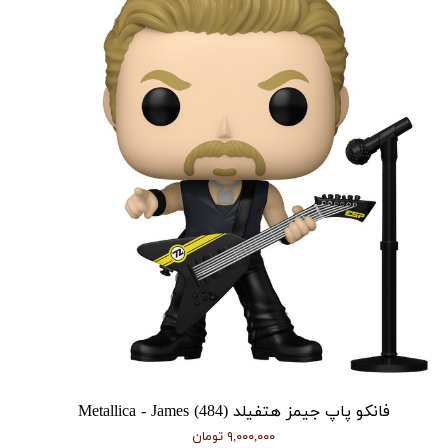
فانکو پاپ جیمز هتفیلد Metallica - James (484)
۹,۰۰۰,۰۰۰ تومان