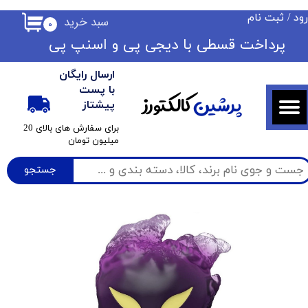
ود
/
ثبت نام
سبد خرید
۰
حساب کاربری من
​​پرداخت قسطی با دیجی پی ​​​​​​​و اسنپ پی
تغییر گذر واژه
ارسال رایگان
سفارشات
با پست
پرشین
کالکتورز
پیشتاز
خروج از حساب کاربری
​برای سفارش های بالای 20
میلیون تومان
جستجو