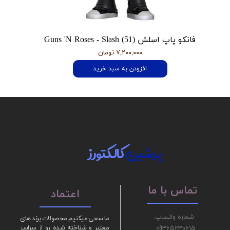
فانکو پاپ اسلش Guns 'N Roses - Slash (51)
۷,۲۰۰,۰۰۰ تومان
افزودن به سبد خرید
پرشین
کالکتورز
تماس با ما
اعتماد
شماره واتساپ:
ما سعی میکنیم محصولات برند های
09365230615
معتبر و شناخته شده رو از سراسر