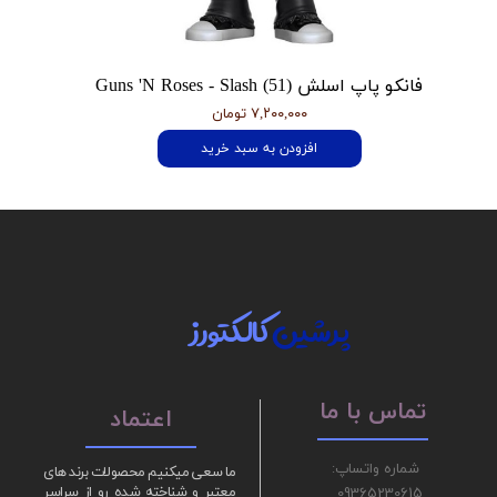
فانکو پاپ اسلش Guns 'N Roses - Slash (51)
۷,۲۰۰,۰۰۰ تومان
افزودن به سبد خرید
پرشین
کالکتورز
تماس با ما
اعتماد
شماره واتساپ:
ما سعی میکنیم محصولات برند های
09365230615
معتبر و شناخته شده رو از سراسر