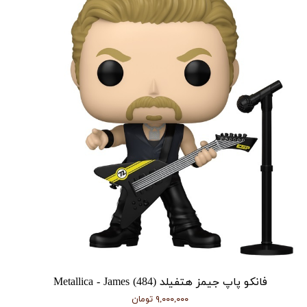
فانکو پاپ جیمز هتفیلد Metallica - James (484)
۹,۰۰۰,۰۰۰ تومان