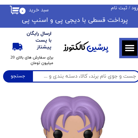
ود
/
ثبت نام
سبد خرید
۰
حساب کاربری من
​​پرداخت قسطی با دیجی پی ​​​​​​​و اسنپ پی
تغییر گذر واژه
ارسال رایگان
سفارشات
با پست
پرشین
کالکتورز
پیشتاز
خروج از حساب کاربری
​برای سفارش های بالای 20
میلیون تومان
جستجو