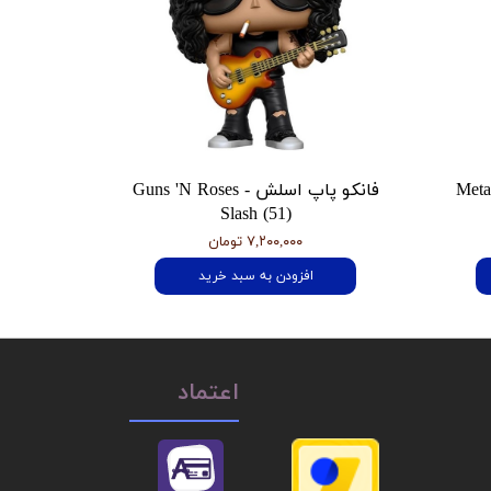
 هتفیلد Metallica
فانکو پاپ اسلش Guns 'N Roses -
Slash (51)
۷,۲۰۰,۰۰۰ تومان
افزودن به سبد خرید
اعتماد