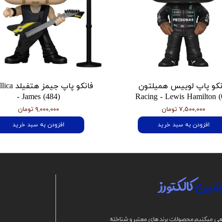
نکو پاپ لوییس همیلتون
فانکو پاپ جیمز
- James (484)
Racing - Lewis Hamilton (
۷,۵۰۰,۰۰۰ تومان
۹,۰۰۰,۰۰۰ تومان
افزودن به سبد خرید
افزودن به سبد خرید
شین
کالکتورز
ی میکنیم محصولات برند های معتبر و شناخته