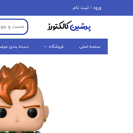
ورود
/
ثبت نام
حساب کاربری من
پرشین
کالکتورز
تغییر گذر واژه
سفارشات
صفحه اصلی
فروشگاه
دسته بندی موض
خروج از حساب کاربری