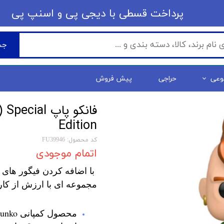
​​پرداخت قسطی با دیجی پی ​​​​​​​و اسنپ پی
جس
وعی
حراجی
پیش فروش
فانکو پاپ l
Edition
کد محصول: FU39946
اتمام موجودی
با اضافه کردن فیگور های 
مجموعه ای با ارزش از کار
محصول کمپانی Funko