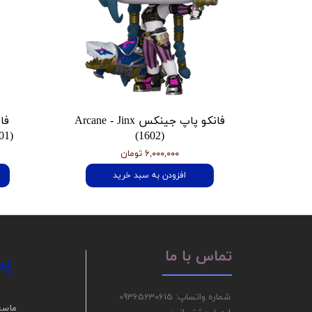
فانکو پاپ جینکس Arcane - Jinx
فا
01)
(1602)
۶,۰۰۰,۰۰۰ تومان
افزودن به سبد خرید
پر
تماس با ما
شماره واتساپ: 09365230615
ما سع