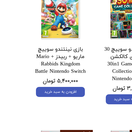
بازی نینتندو سوییچ 30
بازی نینتندو سوییچ
بازی کالکشن
ماریو + ربیدز Mario +
اره 2 30in1 Game
Rabbids Kingdom
Battle Nintendo Switch
Collecti
Nintendo
۵,۴۰۰,۰۰۰ تومان
مان
افزودن به سبد خرید
ه سبد خرید