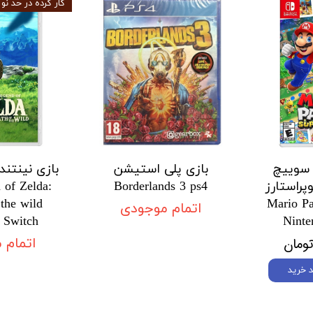
کار کرده در حد نو
 سوییچ
بازی پلی استیشن
بازی نینتندو
پراستارز
Borderlands 3 ps4
 of Zelda:
 the wild
Mario Pa
اتمام موجودی
 Switch
Ninte
اتمام 
 خرید