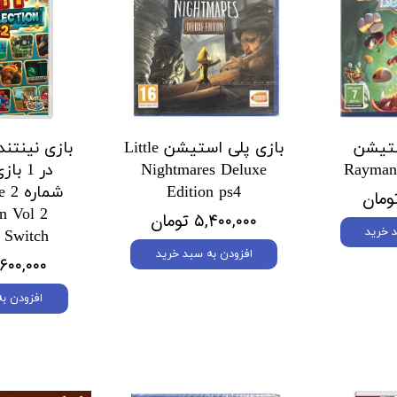
ستیشن
بازی پلی استیشن Little
Rayman
Nightmares Deluxe
در 1 
Edition ps4
شم
on Vol 2
۵,۴۰۰,۰۰۰ تومان
 خرید
 Switch
افزودن به سبد خرید
۳,۶۰۰,۰۰۰ تو
افزودن ب