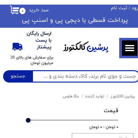
ود
/
ثبت نام
سبد خرید
۰
حساب کاربری من
​​پرداخت قسطی با دیجی پی ​​​​​​​و اسنپ پی
تغییر گذر واژه
ارسال رایگان
سفارشات
با پست
پرشین
کالکتورز
پیشتاز
خروج از حساب کاربری
​برای سفارش های بالای 20
میلیون تومان
جستجو
پرشین کالکتورز
تولید کننده
مگا هاوس
قیمت
۰ تومان - ۰ تومان