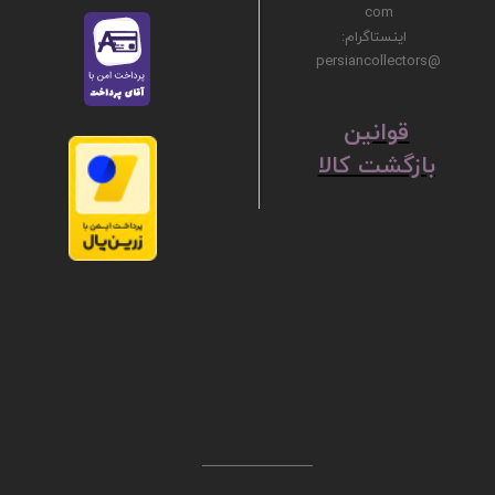
com
اینستاگرام:
@persiancollectors
ق
​​​​​​​وانین
بازگشت کالا