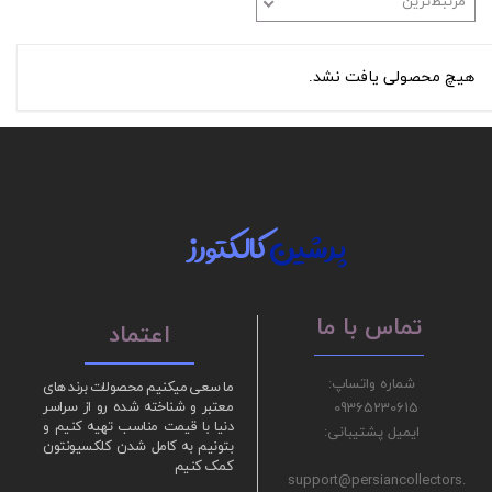
مرتبط‌ترین
هیچ محصولی یافت نشد.
پرشین
کالکتورز
تماس با ما
اعتماد
شماره واتساپ:
ما سعی میکنیم محصولات برند های
09365230615
معتبر و شناخته شده رو از سراسر
دنیا با قیمت مناسب تهیه کنیم و
ایمیل پشتیبانی:
بتونیم به کامل شدن کلکسیونتون
کمک کنیم
support@persiancollectors.