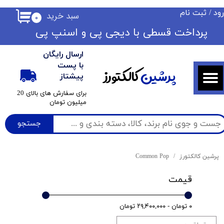
ود
/
ثبت نام
سبد خرید
۰
حساب کاربری من
​​پرداخت قسطی با دیجی پی ​​​​​​​و اسنپ پی
تغییر گذر واژه
ارسال رایگان
سفارشات
با پست
پرشین
کالکتورز
پیشتاز
خروج از حساب کاربری
​برای سفارش های بالای 20
میلیون تومان
جستجو
پرشین کالکتورز
Common Pop
قیمت
۰ تومان - ۲۹,۴۰۰,۰۰۰ تومان