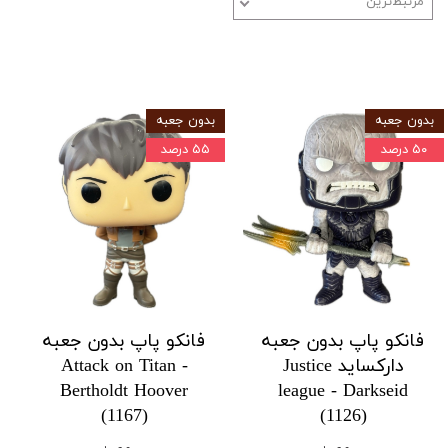
مرتبط‌ترین
بدون جعبه
بدون جعبه
۵۰ درصد
۵۵ درصد
فانکو پاپ بدون جعبه
فانکو پاپ بدون جعبه
دارکساید Justice
Attack on Titan -
Bertholdt Hoover
league - Darkseid
(1167)
(1126)