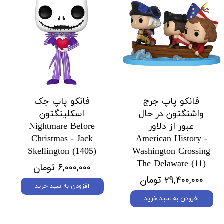
فانکو پاپ جرج
فانکو پاپ جک
واشنگتون در حال
اسکلینگتون
عبور از دلاور
Nightmare Before
Christmas - Jack
American History -
Skellington (1405)
Washington Crossing
The Delaware (11)
۶,۰۰۰,۰۰۰ تومان
۲۹,۴۰۰,۰۰۰ تومان
افزودن به سبد خرید
افزودن به سبد خرید