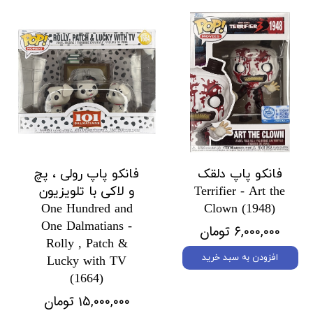
فانکو پاپ دلقک
فانکو پاپ رولی ، پچ
Terrifier - Art the
و لاکی با تلویزیون
One Hundred and
Clown (1948)
One Dalmatians -
۶,۰۰۰,۰۰۰ تومان
Rolly , Patch &
افزودن به سبد خرید
Lucky with TV
(1664)
۱۵,۰۰۰,۰۰۰ تومان