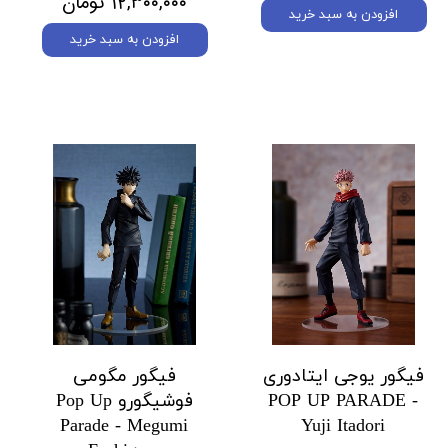
۱۲,۳۰۰,۰۰۰ تومان
افزودن به سبد خرید
افزودن به سبد خرید
فیگور یوجی ایتادوری
فیگور مگومی
POP UP PARADE -
فوشیگورو Pop Up
Parade - Megumi
Yuji Itadori