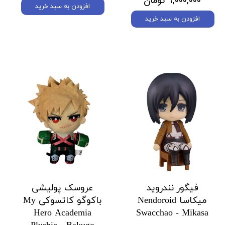
۹,۰۰۰,۰۰۰ تومان
افزودن به سبد خرید
افزودن به سبد خرید
فیگور نندروید
عروسک پولیشی
میکاسا Nendoroid
باکوگو کاتسوکی My
Hero Academia
Swacchao - Mikasa