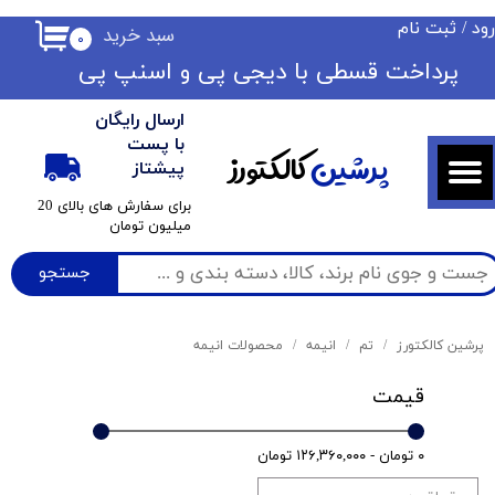
ود
/
ثبت نام
سبد خرید
۰
حساب کاربری من
​​پرداخت قسطی با دیجی پی ​​​​​​​و اسنپ پی
تغییر گذر واژه
ارسال رایگان
سفارشات
با پست
پرشین
کالکتورز
پیشتاز
خروج از حساب کاربری
​برای سفارش های بالای 20
میلیون تومان
جستجو
پرشین کالکتورز
تم
انیمه
محصولات انیمه
قیمت
۰ تومان - ۱۲۶,۳۶۰,۰۰۰ تومان