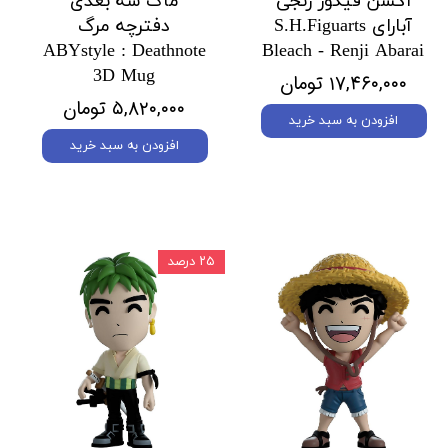
اکشن فیگور رنجی
ماگ سه بعدی
آبارای S.H.Figuarts
دفترچه مرگ
ABYstyle : Deathnote
Bleach - Renji Abarai
3D Mug
۱۷,۴۶۰,۰۰۰ تومان
۵,۸۲۰,۰۰۰ تومان
افزودن به سبد خرید
افزودن به سبد خرید
۲۵ درصد