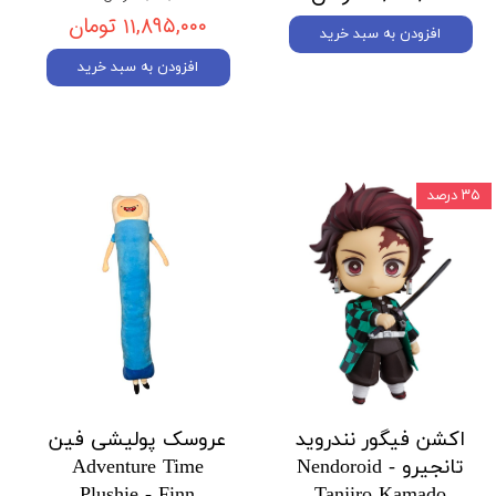
۱۱,۸۹۵,۰۰۰ تومان
افزودن به سبد خرید
افزودن به سبد خرید
۳۵ درصد
اکشن فیگور نندروید
عروسک پولیشی فین
تانجیرو Nendoroid -
Adventure Time
Plushie - Finn
Tanjiro Kamado