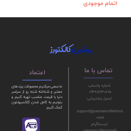
اتمام موجودی
پرشین
کالکتورز
تماس با ما
اعتماد
شماره واتساپ:
ما سعی میکنیم محصولات برند های
09365230615
معتبر و شناخته شده رو از سراسر
دنیا با قیمت مناسب تهیه کنیم و
ایمیل پشتیبانی:
بتونیم به کامل شدن کلکسیونتون
کمک کنیم
support@persiancollectors.
com
اینستاگرام:
@persiancollectors