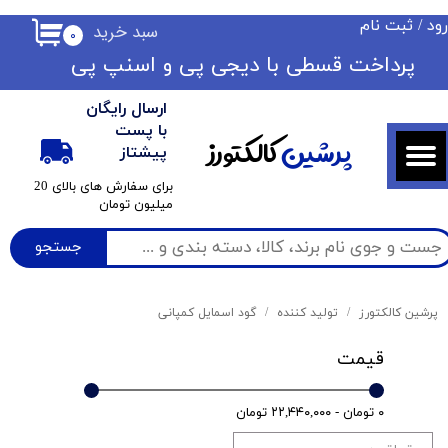
ود
/
ثبت نام
سبد خرید
۰
حساب کاربری من
​​پرداخت قسطی با دیجی پی ​​​​​​​و اسنپ پی
تغییر گذر واژه
ارسال رایگان
سفارشات
با پست
پرشین
کالکتورز
پیشتاز
خروج از حساب کاربری
​برای سفارش های بالای 20
میلیون تومان
جستجو
پرشین کالکتورز
تولید کننده
گود اسمایل کمپانی
قیمت
۰ تومان - ۲۲,۴۴۰,۰۰۰ تومان