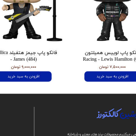
نکو پاپ لوییس همیلتون
فانکو پاپ جیمز
- James (484)
Racing - Lewis Hamilton (
۷,۵۰۰,۰۰۰ تومان
۹,۰۰۰,۰۰۰ تومان
افزودن به سبد خرید
افزودن به سبد خرید
شین
کالکتورز
ی میکنیم محصولات برند های معتبر و شناخته