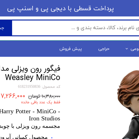
​​پرداخت قسطی با دیجی پی ​​​​​​​و اسنپ پی
جس
وعی
حراجی
پیش فروش
Weasley MiniCo
کد محصول: 618231950836
۷,۲۶۶,۰۰۰ تومان
۱۰,۳۸۰,۰۰۰ تومان
فقط یک عدد باقی مانده
arry Potter - MiniCo -
Iron Studios
مجسمه رون ویزلی با چوبد
محصول کمپانی آیرون