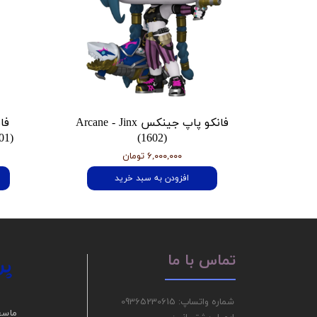
فانکو پاپ جینکس Arcane - Jinx
فا
01)
(1602)
۶,۰۰۰,۰۰۰ تومان
افزودن به سبد خرید
پر
تماس با ما
شماره واتساپ: 09365230615
ما سع