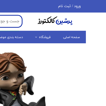
ورود
/
ثبت نام
حساب کاربری من
پرشین
کالکتورز
تغییر گذر واژه
سفارشات
صفحه اصلی
فروشگاه
دسته بندی موض
خروج از حساب کاربری