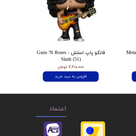
 هتفیلد Metallica
فانکو پاپ اسلش Guns 'N Roses -
Slash (51)
۷,۲۰۰,۰۰۰ تومان
افزودن به سبد خرید
اعتماد