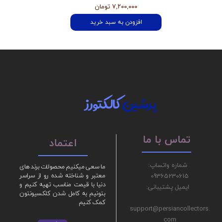
۷,۲۰۰,۰۰۰ تومان
افزودن به سبد خرید
پرشین
کالکتورز
تماس با ما
اعتماد
شماره واتساپ:
ما سعی میکنیم محصولات برند های
09365230615
معتبر و شناخته شده رو از سراسر
دنیا با قیمت مناسب تهیه کنیم و
ایمیل پشتیبانی:
بتونیم به کامل شدن کلکسیونتون
کمک کنیم
support@persiancollectors.
com