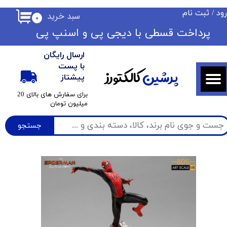
ود
/
ثبت نام
سبد خرید
۰
حساب کاربری من
​​پرداخت قسطی با دیجی پی ​​​​​​​و اسنپ پی
تغییر گذر واژه
ارسال رایگان
سفارشات
با پست
پرشین
کالکتورز
پیشتاز
خروج از حساب کاربری
​برای سفارش های بالای 20
میلیون تومان
جستجو