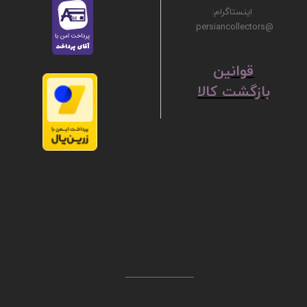
اینستاگرام:
@persiancollectors
ق
​​​​​​​وانین
بازگشت کالا