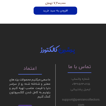
۷,۲۰۰,۰۰۰ تومان
افزودن به سبد خرید
پرشین
کالکتورز
تماس با ما
اعتماد
شماره واتساپ:
ما سعی میکنیم محصولات برند های
09365230615
معتبر و شناخته شده رو از سراسر
دنیا با قیمت مناسب تهیه کنیم و
ایمیل پشتیبانی:
بتونیم به کامل شدن کلکسیونتون
کمک کنیم
support@persiancollectors.
com