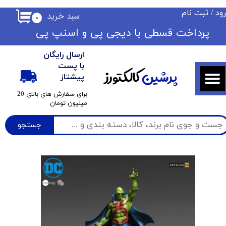
ود
/
ثبت نام
سبد خرید
۰
حساب کاربری من
​​پرداخت قسطی با دیجی پی ​​​​​​​و اسنپ پی
تغییر گذر واژه
ارسال رایگان
سفارشات
با پست
پرشین
کالکتورز
پیشتاز
خروج از حساب کاربری
​برای سفارش های بالای 20
میلیون تومان
جستجو