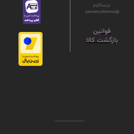
اینستاگرام:
@persiancollectors
ق
​​​​​​​وانین
بازگشت کالا