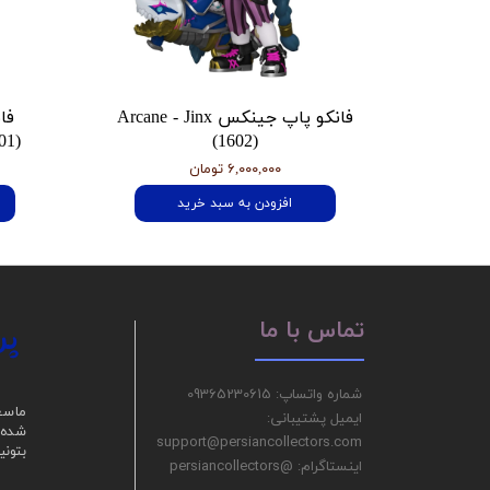
فانکو پاپ جینکس Arcane - Jinx
فا
01)
(1602)
۶,۰۰۰,۰۰۰ تومان
افزودن به سبد خرید
پر
تماس با ما
شماره واتساپ: 09365230615
ما سع
ایمیل پشتیبانی:
شده ر
support@persiancollectors.com
بتونی
اینستاگرام: @persiancollectors