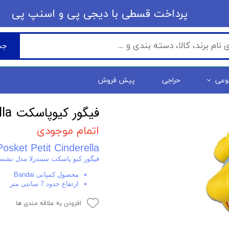
​​پرداخت قسطی با دیجی پی ​​​​​​​و اسنپ پی
جس
وعی
حراجی
پیش فروش
فیگور کیوپاسکت Q Posket - Petit Cinderella
اتمام موجودی
osket Petit Cinderella
فیگور کیو پاسکت سیندرلا مدل نشس
محصول کمپانی Bandai
ارتفاع حدود 7 سانتی متر
افزودن به علاقه مندی ها