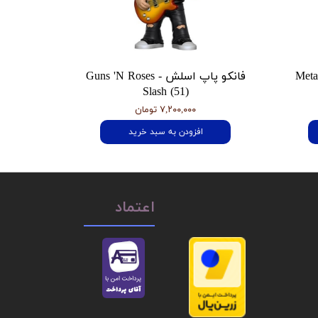
 هتفیلد Metallica
فانکو پاپ اسلش Guns 'N Roses -
Slash (51)
۷,۲۰۰,۰۰۰ تومان
افزودن به سبد خرید
اعتماد