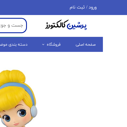
ورود
/
ثبت نام
حساب کاربری من
پرشین
کالکتورز
تغییر گذر واژه
سفارشات
صفحه اصلی
فروشگاه
دسته بندی موض
خروج از حساب کاربری