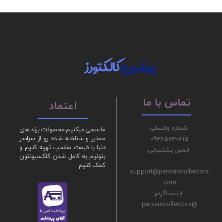
پرشین
کالکتورز
تماس با ما
اعتماد
شماره واتساپ:
ما سعی میکنیم محصولات برند های
09365230615
معتبر و شناخته شده رو از سراسر
دنیا با قیمت مناسب تهیه کنیم و
ایمیل پشتیبانی:
بتونیم به کامل شدن کلکسیونتون
کمک کنیم
support@persiancollectors.
com
اینستاگرام:
@persiancollectors