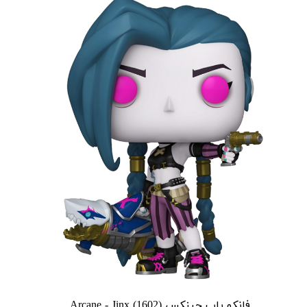
فانکو پاپ جینکس Arcane - Jinx (1602)