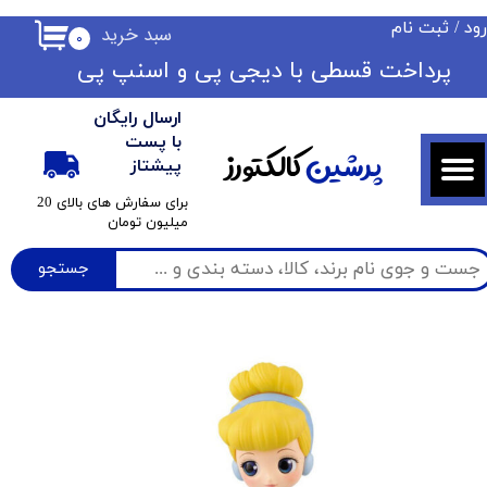
ود
/
ثبت نام
سبد خرید
۰
حساب کاربری من
​​پرداخت قسطی با دیجی پی ​​​​​​​و اسنپ پی
تغییر گذر واژه
ارسال رایگان
سفارشات
با پست
پرشین
کالکتورز
پیشتاز
خروج از حساب کاربری
​برای سفارش های بالای 20
میلیون تومان
جستجو