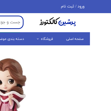
ورود
/
ثبت نام
حساب کاربری من
پرشین
کالکتورز
تغییر گذر واژه
سفارشات
صفحه اصلی
فروشگاه
دسته بندی موض
خروج از حساب کاربری