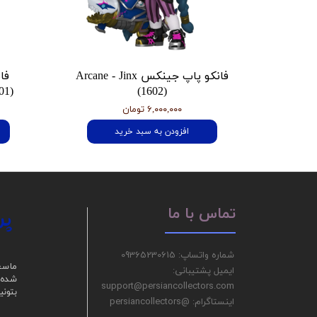
فانکو پاپ جینکس Arcane - Jinx
فا
01)
(1602)
۶,۰۰۰,۰۰۰ تومان
افزودن به سبد خرید
پر
تماس با ما
شماره واتساپ: 09365230615
ما سع
ایمیل پشتیبانی:
شده ر
support@persiancollectors.com
بتونی
اینستاگرام: @persiancollectors