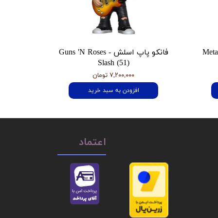
 هتفیلد Metallica
فانکو پاپ اسلش Guns 'N Roses -
Slash (51)
۷,۲۰۰,۰۰۰ تومان
افزودن به سبد خرید
اعتماد