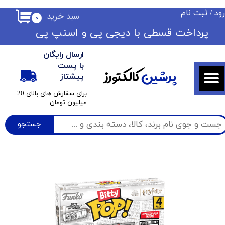
ود
/
ثبت نام
سبد خرید
۰
حساب کاربری من
​​پرداخت قسطی با دیجی پی ​​​​​​​و اسنپ پی
تغییر گذر واژه
ارسال رایگان
سفارشات
با پست
پرشین
کالکتورز
پیشتاز
خروج از حساب کاربری
​برای سفارش های بالای 20
میلیون تومان
جستجو