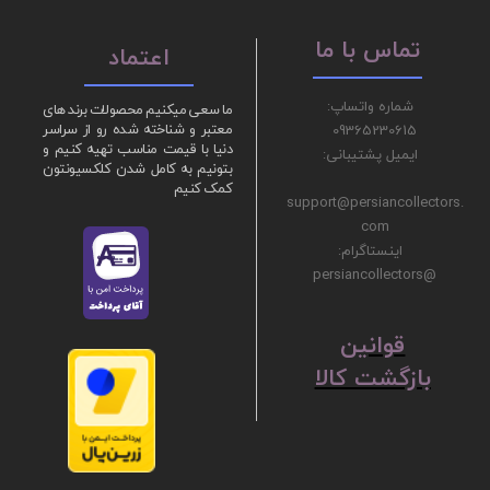
تماس با ما
اعتماد
شماره واتساپ:
ما سعی میکنیم محصولات برند های
09365230615
معتبر و شناخته شده رو از سراسر
دنیا با قیمت مناسب تهیه کنیم و
ایمیل پشتیبانی:
بتونیم به کامل شدن کلکسیونتون
کمک کنیم
support@persiancollectors.
com
اینستاگرام:
@persiancollectors
ق
​​​​​​​وانین
بازگشت کالا