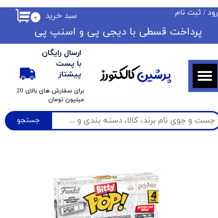
ود
/
ثبت نام
سبد خرید
۰
حساب کاربری من
​​پرداخت قسطی با دیجی پی ​​​​​​​و اسنپ پی
تغییر گذر واژه
ارسال رایگان
سفارشات
با پست
پرشین
کالکتورز
پیشتاز
خروج از حساب کاربری
​برای سفارش های بالای 20
میلیون تومان
جستجو