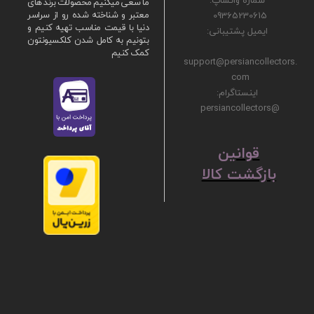
ما سعی میکنیم محصولات برند های
09365230615
معتبر و شناخته شده رو از سراسر
دنیا با قیمت مناسب تهیه کنیم و
ایمیل پشتیبانی:
بتونیم به کامل شدن کلکسیونتون
کمک کنیم
support@persiancollectors.
com
اینستاگرام:
@persiancollectors
ق
​​​​​​​وانین
بازگشت کالا