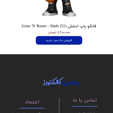
فانکو پاپ اسلش Guns 'N Roses - Slash (51)
۷,۲۰۰,۰۰۰ تومان
افزودن به سبد خرید
پرشین
کالکتورز
تماس با ما
اعتماد
شماره واتساپ: