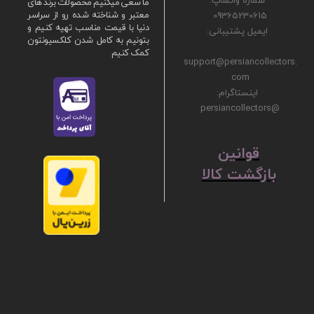
ما سعی میکنیم محصولات برند های
09365230615
معتبر و شناخته شده رو از سراسر
دنیا با قیمت مناسب تهیه کنیم و
ایمیل پشتیبانی:
بتونیم به کامل شدن کلکسیونتون
کمک کنیم
support@persiancollectors.
com
اینستاگرام:
@persiancollectors
ق
​​​​​​​وانین
بازگشت کالا