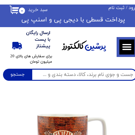
ود
/
ثبت نام
سبد خرید
۰
حساب کاربری من
​​پرداخت قسطی با دیجی پی ​​​​​​​و اسنپ پی
تغییر گذر واژه
ارسال رایگان
سفارشات
با پست
پرشین
کالکتورز
پیشتاز
خروج از حساب کاربری
​برای سفارش های بالای 20
میلیون تومان
جستجو