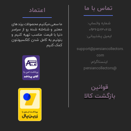
تماس با ما
اعتماد
شماره واتساپ:
ما سعی میکنیم محصولات برند های
09365230615
معتبر و شناخته شده رو از سراسر
دنیا با قیمت مناسب تهیه کنیم و
ایمیل پشتیبانی:
بتونیم به کامل شدن کلکسیونتون
کمک کنیم
support@persiancollectors.
com
اینستاگرام:
@persiancollectors
ق
​​​​​​​وانین
بازگشت کالا