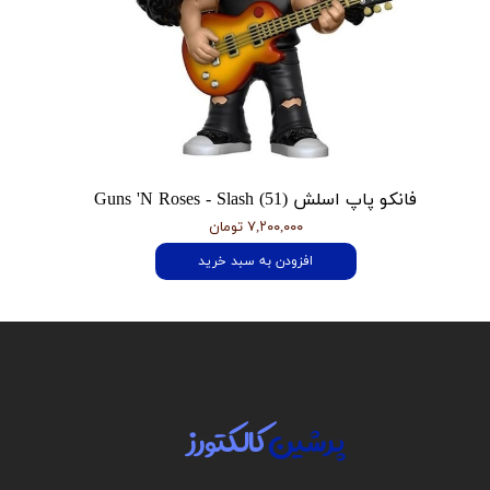
فانکو پاپ اسلش Guns 'N Roses - Slash (51)
۷,۲۰۰,۰۰۰ تومان
افزودن به سبد خرید
پرشین
کالکتورز