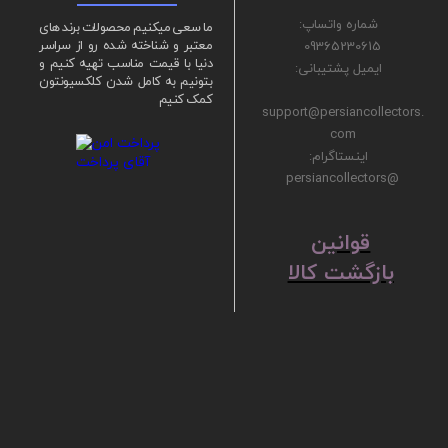
شماره واتساپ:
ما سعی میکنیم محصولات برند های
09365230615
معتبر و شناخته شده رو از سراسر
دنیا با قیمت مناسب تهیه کنیم و
ایمیل پشتیبانی:
بتونیم به کامل شدن کلکسیونتون
کمک کنیم
support@persiancollectors.
com
اینستاگرام:
@persiancollectors
ق
​​​​​​​وانین
بازگشت کالا