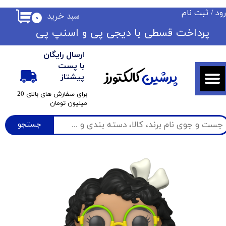
ود
/
ثبت نام
سبد خرید
۰
حساب کاربری من
​​پرداخت قسطی با دیجی پی ​​​​​​​و اسنپ پی
تغییر گذر واژه
ارسال رایگان
سفارشات
با پست
پرشین
کالکتورز
پیشتاز
خروج از حساب کاربری
​برای سفارش های بالای 20
میلیون تومان
جستجو