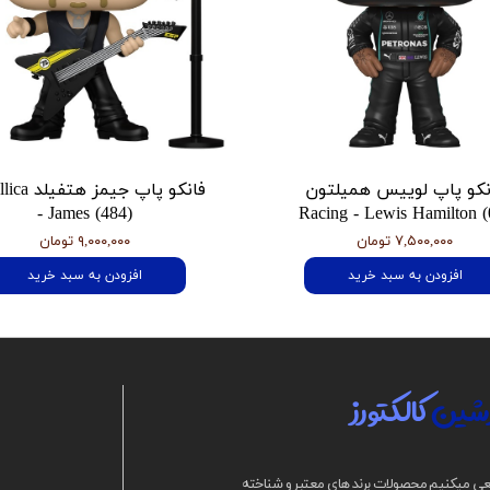
نکو پاپ لوییس همیلتون
فانکو پاپ جیمز
- James (484)
Racing - Lewis Hamilton (
۷,۵۰۰,۰۰۰ تومان
۹,۰۰۰,۰۰۰ تومان
افزودن به سبد خرید
افزودن به سبد خرید
شین
کالکتورز
ی میکنیم محصولات برند های معتبر و شناخته