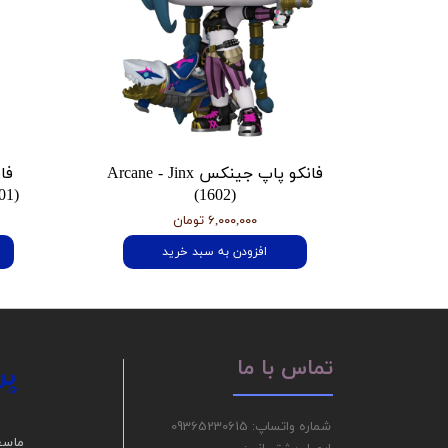
فانکو پاپ جینکس Arcane - Jinx
فا
01)
(1602)
۶,۰۰۰,۰۰۰ تومان
افزودن به سبد خرید
پر
تماس با ما
شماره واتساپ: 09365230615
ما سع