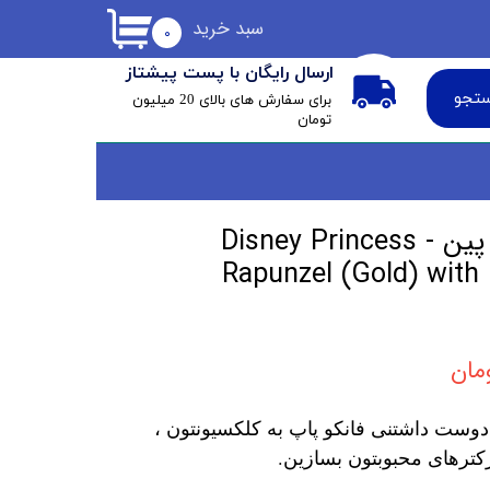
سبد خرید
۰
ارسال رایگان با پست پیشتاز
تجو
​برای سفارش های بالای 20 میلیون
تومان
فانکو پاپ راپونزل با پین Disney Princess -
Rapunzel (Gold) with
دوست داشتنی فانکو پاپ به کلکسیونتون ،
کترهای محبوبتون بسازین.