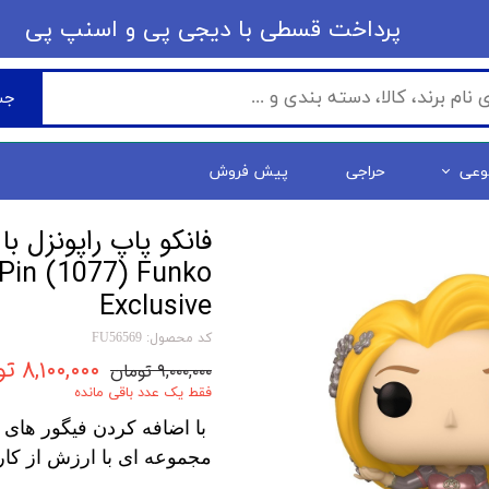
​​پرداخت قسطی با دیجی پی ​​​​​​​و اسنپ پی
جس
وعی
حراجی
پیش فروش
 Pin (1077) Funko
Exclusive
کد محصول: FU56569
۸,۱۰۰,۰۰۰ تومان
۹,۰۰۰,۰۰۰ تومان
فقط یک عدد باقی مانده
با اضافه کردن فیگور های 
مجموعه ای با ارزش از کار