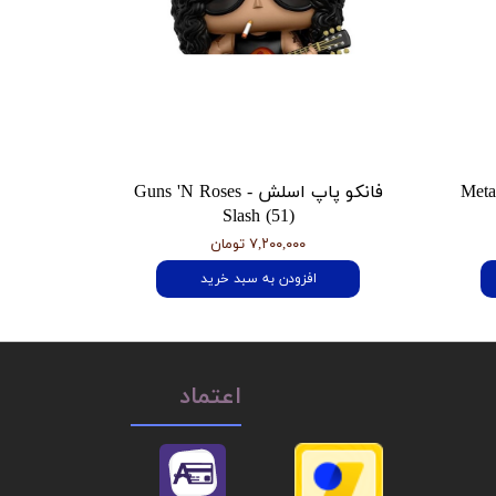
 هتفیلد Metallica
فانکو پاپ اسلش Guns 'N Roses -
Slash (51)
۷,۲۰۰,۰۰۰ تومان
افزودن به سبد خرید
اعتماد