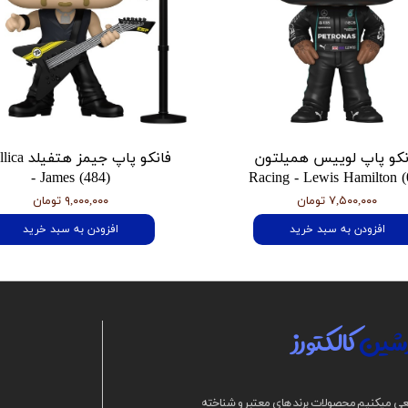
نکو پاپ لوییس همیلتون
فانکو پاپ جیمز
- James (484)
Racing - Lewis Hamilton (
۷,۵۰۰,۰۰۰ تومان
۹,۰۰۰,۰۰۰ تومان
افزودن به سبد خرید
افزودن به سبد خرید
شین
کالکتورز
ی میکنیم محصولات برند های معتبر و شناخته