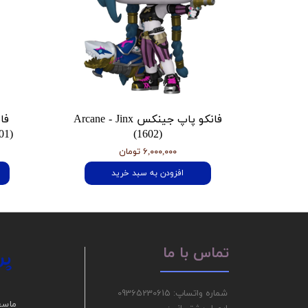
فانکو پاپ جینکس Arcane - Jinx
فا
01)
(1602)
۶,۰۰۰,۰۰۰ تومان
افزودن به سبد خرید
پر
تماس با ما
شماره واتساپ: 09365230615
ما سع