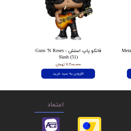
 هتفیلد Metallica
فانکو پاپ اسلش Guns 'N Roses -
Slash (51)
۷,۲۰۰,۰۰۰ تومان
افزودن به سبد خرید
اعتماد