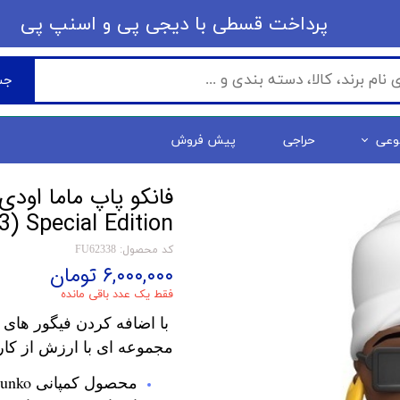
​​پرداخت قسطی با دیجی پی ​​​​​​​و اسنپ پی
جس
وعی
حراجی
پیش فروش
) Special Edition
کد محصول: FU62338
۶,۰۰۰,۰۰۰ تومان
فقط یک عدد باقی مانده
با اضافه کردن فیگور های 
مجموعه ای با ارزش از کار
محصول کمپانی Funko