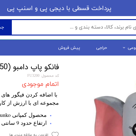
​​پرداخت قسطی با دیجی پی ​​​​​​​و اسنپ پی
جس
وعی
حراجی
پیش فروش
فانکو پاپ دامبو Dumbo (50)
کد محصول: FU3200
اتمام موجودی
با اضافه کردن فیگور های 
مجموعه ای با ارزش از کار
محصول کمپانی Funko
ارتفاع حدود 9 سانتی متر
افزودن به علاقه مندی ها