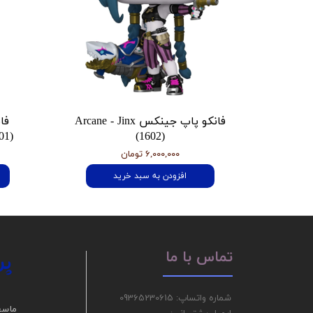
فانکو پاپ جینکس Arcane - Jinx
فا
01)
(1602)
۶,۰۰۰,۰۰۰ تومان
افزودن به سبد خرید
پر
تماس با ما
شماره واتساپ: 09365230615
ما سع