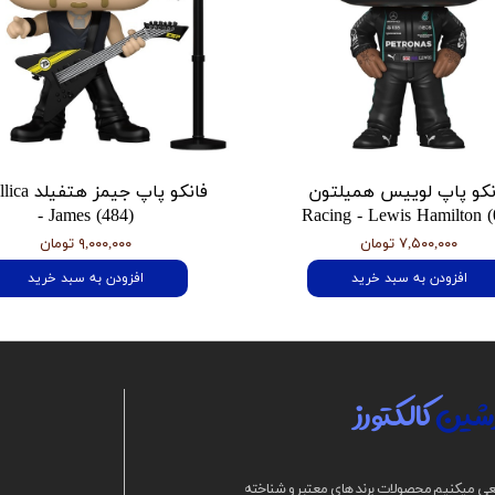
نکو پاپ لوییس همیلتون
فانکو پاپ جیمز
- James (484)
Racing - Lewis Hamilton (
۷,۵۰۰,۰۰۰ تومان
۹,۰۰۰,۰۰۰ تومان
افزودن به سبد خرید
افزودن به سبد خرید
شین
کالکتورز
ی میکنیم محصولات برند های معتبر و شناخته