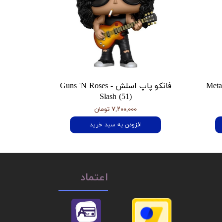
 هتفیلد Metallica
فانکو پاپ اسلش Guns 'N Roses -
Slash (51)
۷,۲۰۰,۰۰۰ تومان
افزودن به سبد خرید
اعتماد