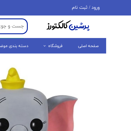
ورود
/
ثبت نام
حساب کاربری من
پرشین
کالکتورز
تغییر گذر واژه
سفارشات
صفحه اصلی
فروشگاه
دسته بندی موض
خروج از حساب کاربری