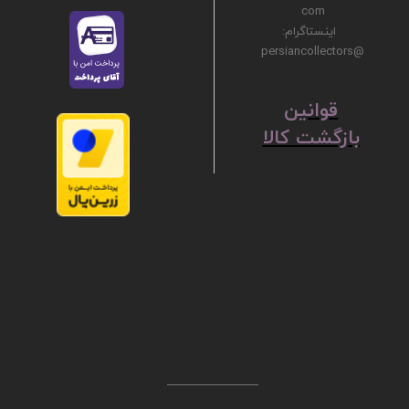
com
اینستاگرام:
@persiancollectors
ق
​​​​​​​وانین
بازگشت کالا