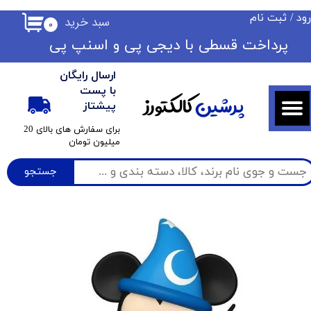
ود
/
ثبت نام
سبد خرید
۰
حساب کاربری من
​​پرداخت قسطی با دیجی پی ​​​​​​​و اسنپ پی
تغییر گذر واژه
ارسال رایگان
سفارشات
با پست
پرشین
کالکتورز
پیشتاز
خروج از حساب کاربری
​برای سفارش های بالای 20
میلیون تومان
جستجو