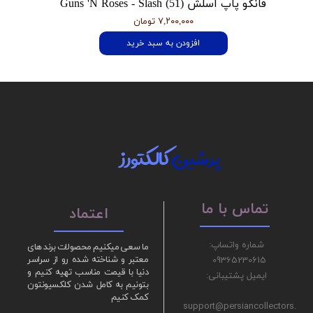
فانکو پاپ اسلش Guns 'N Roses - Slash (51)
۷,۲۰۰,۰۰۰ تومان
افزودن به سبد خرید
پرشین
کالکتورز
تماس با ما
اعتماد
شماره واتساپ:
ما سعی میکنیم محصولات برند های
09365230615
معتبر و شناخته شده رو از سراسر
دنیا با قیمت مناسب تهیه کنیم و
ایمیل پشتیبانی:
بتونیم به کامل شدن کلکسیونتون
کمک کنیم
support@persiancollectors.